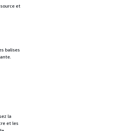
ssource et
es balises
tante.
sez la
e et les
de