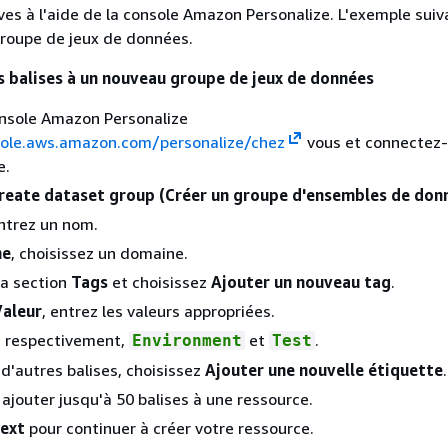
ives à l'aide de la console Amazon Personalize. L'exemple suiv
groupe de jeux de données.
s balises à un nouveau groupe de jeux de données
onsole Amazon Personalize
sole.aws.amazon.com/personalize/chez
vous et connectez-
e.
reate dataset group (Créer un groupe d'ensembles de don
entrez un nom.
ne
, choisissez un domaine.
la section
Tags
et choisissez
Ajouter un nouveau tag
.
Valeur
, entrez les valeurs appropriées.
, respectivement,
et
.
Environment
Test
 d'autres balises, choisissez
Ajouter une nouvelle étiquette
.
ajouter jusqu'à 50 balises à une ressource.
ext
pour continuer à créer votre ressource.