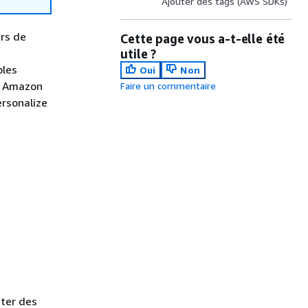
Ajouter des tags (AWS SDKs)
urs de
Cette page vous a-t-elle été
utile ?
ples
Oui
Non
s Amazon
Faire un commentaire
ersonalize
ter des