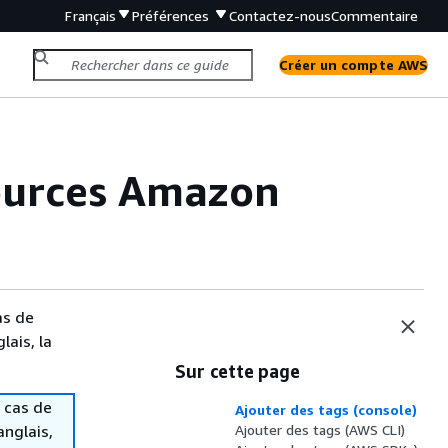
Français
Préférences
Contactez-nous
Commentaire
Créer un compte AWS
sources Amazon
as de
lais, la
Sur cette page
 cas de
Ajouter des tags (console)
anglais,
Ajouter des tags (AWS CLI)