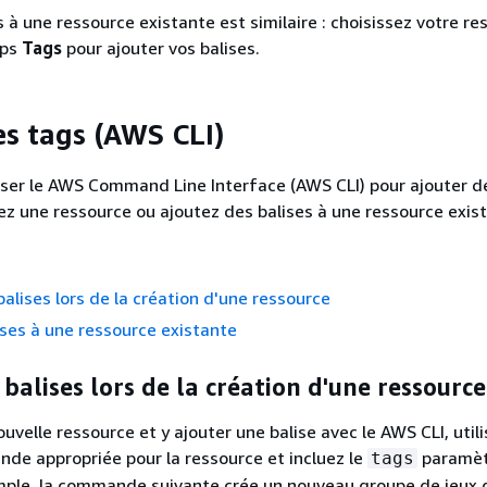
s à une ressource existante est similaire : choisissez votre re
mps
Tags
pour ajouter vos balises.
es tags (AWS CLI)
iser le AWS Command Line Interface (AWS CLI) pour ajouter d
ez une ressource ou ajoutez des balises à une ressource exis
balises lors de la création d'une ressource
ises à une ressource existante
 balises lors de la création d'une ressource
uvelle ressource et y ajouter une balise avec le AWS CLI, utili
e appropriée pour la ressource et incluez le
paramètr
tags
emple, la commande suivante crée un nouveau groupe de jeux 