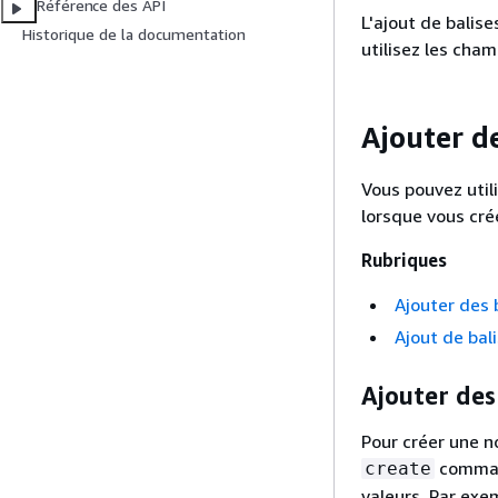
Référence des API
L'ajout de balise
Historique de la documentation
utilisez les cha
Ajouter d
Vous pouvez util
lorsque vous cré
Rubriques
Ajouter des 
Ajout de bal
Ajouter des
Pour créer une no
command
create
valeurs. Par ex