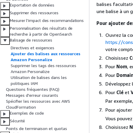
balises facultat
Exportation de données
une balise à un 
Supprimer des ressources
Mesurer l'impact des recommandations
Pour ajouter de
Personnalisation des résultats de
recherche à partir de OpenSearch
Ouvrez la c
Balisage de ressources
https://con
Directives et exigences
votre compt
Ajouter des balises aux ressources
Choisissez
C
Amazon Personalize
Supprimer les tags des ressources
Pour
Nom
, 
Amazon Personalize
Pour
Domai
Utilisation de balises dans les
Développez 
politiques IAM
Questions fréquentes (FAQ)
Pour
Clé
et
Messages d'erreur courants
Par exemple
Spécifier les ressources avec AWS
CloudFormation
Pour ajouter
Exemples de code
Vous pouvez 
Sécurité
Choisissez
N
Points de terminaison et quotas