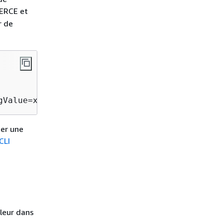
ERCE et
r de
gValue=xyzCorp
éer une
CLI
aleur dans