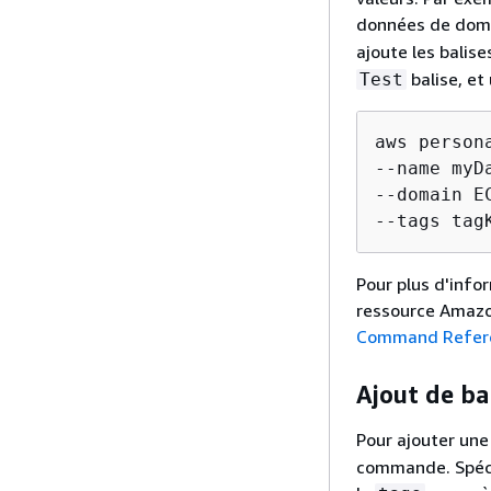
données de do
ajoute les balise
balise, et
Test
aws person
--name myDa
--domain EC
--tags tag
Pour plus d'info
ressource Amazo
Command Refer
Ajout de ba
Pour ajouter une 
commande. Spécif