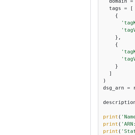
  domain =
  tags = [

{
'tag
'tag
    },

{
'tag
'tag
    }

  ]    

)

dsg_arn = 
descriptio
print
(
'Nam
print
(
'ARN
print
(
'Sta