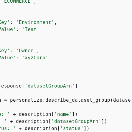
 
'ECOMMERCE'
,

Key'
: 
'Environment'
,

Value'
: 
'Test'
Key'
: 
'Owner'
,

Value'
: 
'xyzCorp'
response[
'datasetGroupArn'
]

n = personalize.describe_dataset_group(datase
e: '
 + description[
'name'
: '
 + description[
'datasetGroupArn'
tus: '
 + description[
'status'
])