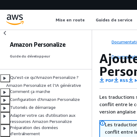
Mise en route
Guides de service
Documentati
Amazon Personalize
Ajout
Documentati
Guide du développeur
Perso
Qu'est-ce qu'Amazon Personalize ?
PDF
RSS
M
Amazon Personalize et l'IA générative
Comment ça marche
Les traductions 
Configuration d'Amazon Personalize
conflit entre le 
Tutoriels de démarrage
version anglaise
Adapter votre cas d'utilisation aux
ressources Amazon Personalize
Les traduction
Préparation des données
conflit entre 
d'entraînement