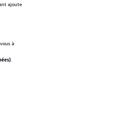
ant ajoute
vous à
nées)
.