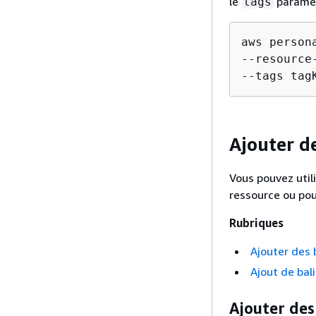
le
paramè
tags
aws person
--resource
--tags tag
Ajouter d
Vous pouvez util
ressource ou pou
Rubriques
Ajouter des 
Ajout de bal
Ajouter des