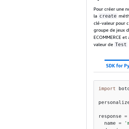
Pour créer une n
la
métho
create
clé-valeur pour 
groupe de jeux
ECOMMERCE et ajo
valeur de
Test
SDK for P
import
 boto
personaliz
response =
  name = 
'