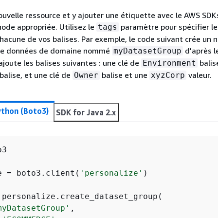
ouvelle ressource et y ajouter une étiquette avec le AWS SDKs
de appropriée. Utilisez le
paramètre pour spécifier le
tags
chacune de vos balises. Par exemple, le code suivant crée un
 de données de domaine nommé
d'après l
myDatasetGroup
ute les balises suivantes : une clé de
balis
Environment
balise, et une clé de
balise et une
valeur.
Owner
xyzCorp
ython (Boto3)
SDK for Java 2.x
3

e = boto3.client(
'personalize'
)

 personalize.create_dataset_group(

myDatasetGroup'
,
