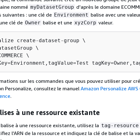
maine nommé
d'après le domaine ECOMM
myDatasetGroup
s suivantes : une clé de
balise avec une valeu
Environment
 une clé de
balise et une
valeur.
Owner
xyzCorp
alize create-dataset-group \

tasetGroup \

OMMERCE \

Key=Environment,tagValue=Test tagKey=Owner,ta
rmations sur les commandes que vous pouvez utiliser pour cr
n Personalize, consultez le manuel
Amazon Personalize AWS 
ence
.
lises à une ressource existante
balise à une ressource existante, utilisez la
tag-resource
iez l'ARN de la ressource et indiquez la clé de balise et la v