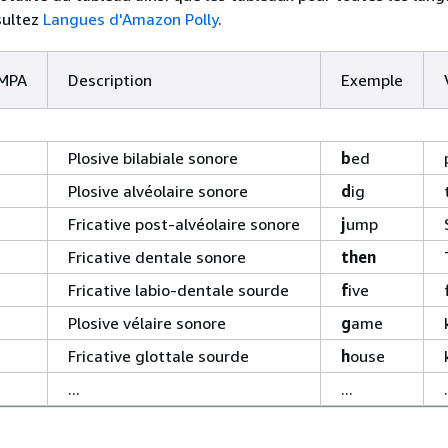
sultez
Langues d'Amazon Polly
.
MPA
Description
Exemple
Plosive bilabiale sonore
b
ed
Plosive alvéolaire sonore
d
ig
Fricative post-alvéolaire sonore
j
ump
Fricative dentale sonore
then
Fricative labio-dentale sourde
f
ive
Plosive vélaire sonore
g
ame
Fricative glottale sourde
h
ouse
...
...
.