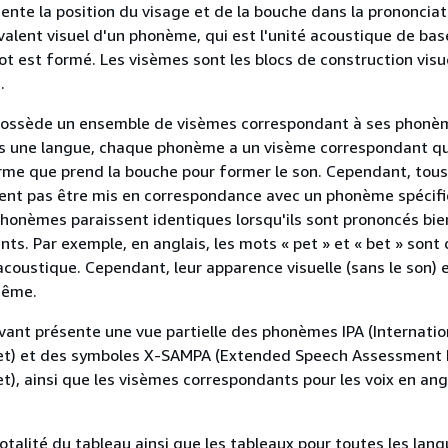
ente la position du visage et de la bouche dans la prononciat
valent visuel d'un phonème, qui est l'unité acoustique de base
ot est formé. Les visèmes sont les blocs de construction visu
.
ossède un ensemble de visèmes correspondant à ses phonè
ns une langue, chaque phonème a un visème correspondant qu
rme que prend la bouche pour former le son. Cependant, tous
ent pas être mis en correspondance avec un phonème spécifi
onèmes paraissent identiques lorsqu'ils sont prononcés bien
ts. Par exemple, en anglais, les mots « pet » et « bet » sont 
acoustique. Cependant, leur apparence visuelle (sans le son) 
même.
vant présente une vue partielle des phonèmes IPA (Internatio
et) et des symboles X-SAMPA (Extended Speech Assessment
t), ainsi que les visèmes correspondants pour les voix en ang
totalité du tableau ainsi que les tableaux pour toutes les lan