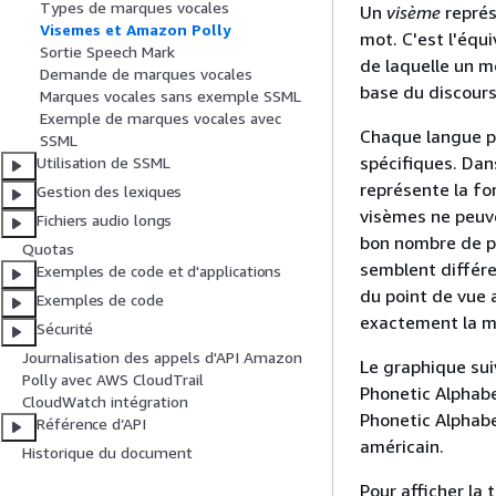
Types de marques vocales
Un
visème
représ
Visemes et Amazon Polly
mot. C'est l'équi
Sortie Speech Mark
de laquelle un m
Demande de marques vocales
base du discours
Marques vocales sans exemple SSML
Exemple de marques vocales avec
Chaque langue p
SSML
spécifiques. Da
Utilisation de SSML
représente la fo
Gestion des lexiques
visèmes ne peuv
Fichiers audio longs
bon nombre de ph
Quotas
semblent différen
Exemples de code et d'applications
du point de vue 
Exemples de code
exactement la 
Sécurité
Journalisation des appels d'API Amazon
Le graphique sui
Polly avec AWS CloudTrail
Phonetic Alphab
CloudWatch intégration
Phonetic Alphabe
Référence d’API
américain.
Historique du document
Pour afficher la 