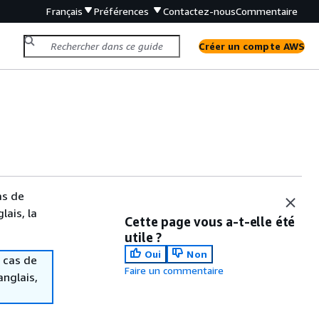
Français
Préférences
Contactez-nous
Commentaire
Créer un compte AWS
as de
lais, la
Cette page vous a-t-elle été
utile ?
Oui
Non
 cas de
Faire un commentaire
anglais,