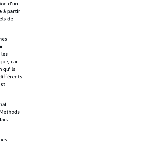
ion d'un
 à partir
els de
mes
i
 les
que, car
 qu'ils
différents
est
nal
 Methods
lais
gues