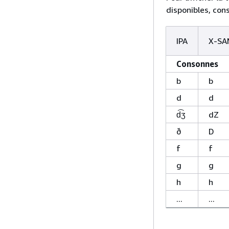
disponibles, con
IPA
X-SA
Consonnes
b
b
d
d
d͡ʒ
dZ
ð
D
f
f
g
g
h
h
...
...