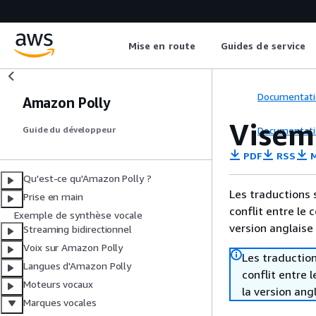
Mise en route
Guides de service
Documentati
Amazon Polly
Visem
Documentati
Guide du développeur
PDF
RSS
M
Qu'est-ce qu'Amazon Polly ?
Les traductions 
Prise en main
conflit entre le 
Exemple de synthèse vocale
version anglaise
Streaming bidirectionnel
Voix sur Amazon Polly
Les traduction
Langues d'Amazon Polly
conflit entre 
Moteurs vocaux
la version ang
Marques vocales