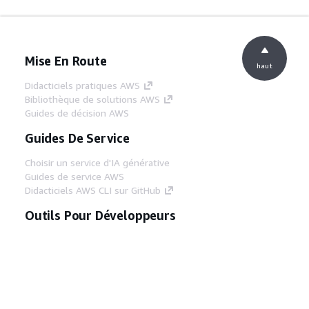
Mise En Route
haut
Didacticiels pratiques AWS
Bibliothèque de solutions AWS
Guides de décision AWS
Guides De Service
Choisir un service d'IA générative
Guides de service AWS
Didacticiels AWS CLI sur GitHub
Outils Pour Développeurs
Bibliothèque d'exemples de code AWS
AWS CLI
Centre de créateur AWS
Blog sur les outils AWS pour les
développeurs