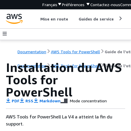
Français
Préférences
Contactez-nous
Comm
Mise en route
Guides de service
Out
Documentation
AWS Tools for PowerShell
Installation du AWS
Documentation
AWS Tools for PowerShell
Guide de l’ut
Tools for
PowerShell
PDF
RSS
Markdown
Mode concentration
AWS Tools for PowerShell La V4 a atteint la fin du
support.