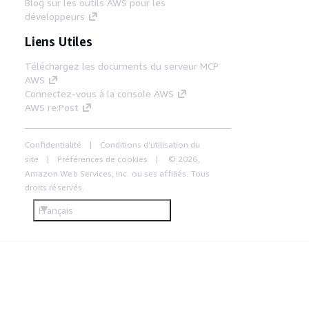
Blog sur les outils AWS pour les
développeurs
Liens Utiles
Téléchargez les documents du serveur MCP
AWS
Connectez-vous à la console AWS
AWS re:Post
Confidentialité
Conditions d'utilisation du
site
Préférences de cookies
© 2026,
Amazon Web Services, Inc. ou ses affiliés. Tous
droits réservés.
Français