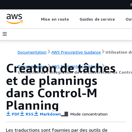
Mise en route
Guides de service
Ou
Documentation
AWS Prescriptive Guidance
Création de tâches
Documentation
AWS Prescriptive Guidance
Utilisation de l'intégration de l'orchestrateur de Cont
et de plannings
dans Control-M
Planning
PDF
RSS
Markdown
Mode concentration
Les traductions sont fournies par des outils de