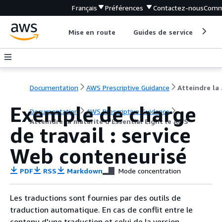
Français
Préférences
Contactez-nous
Comm
Mise en route
Guides de service
Out
Documentation
AWS Prescriptive Guidance
Attein
Exemple de charge
Documentation
AWS Prescriptive Guidance
Atteindre la maturité d'Essential Eight le AWS
de travail : service
Web conteneurisé
PDF
RSS
Markdown
Mode concentration
Les traductions sont fournies par des outils de
traduction automatique. En cas de conflit entre le
contenu d'une traduction et celui de la version