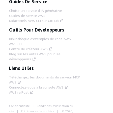
Guides De Service
Choisir un service d'IA générative
Guides de service AWS
Didacticiels AWS CLI sur GitHub
Outils Pour Développeurs
Bibliothèque d'exemples de code AWS
AWS CLI
Centre de créateur AWS
Blog sur les outils AWS pour les
développeurs
Liens Utiles
Téléchargez les documents du serveur MCP
AWS
Connectez-vous à la console AWS
AWS re:Post
Confidentialité
Conditions d'utilisation du
site
Préférences de cookies
© 2026,