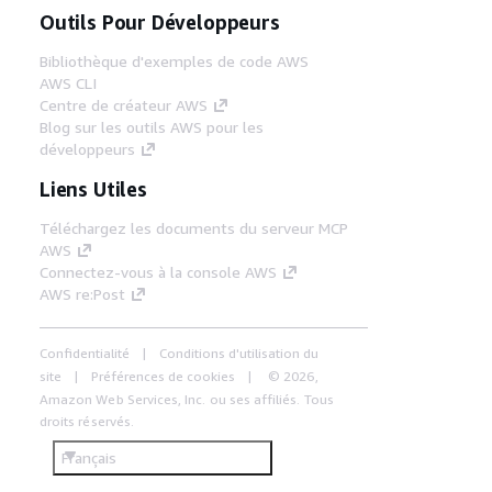
Outils Pour Développeurs
Bibliothèque d'exemples de code AWS
AWS CLI
Centre de créateur AWS
Blog sur les outils AWS pour les
développeurs
Liens Utiles
Téléchargez les documents du serveur MCP
AWS
Connectez-vous à la console AWS
AWS re:Post
Confidentialité
Conditions d'utilisation du
site
Préférences de cookies
© 2026,
Amazon Web Services, Inc. ou ses affiliés. Tous
droits réservés.
Français