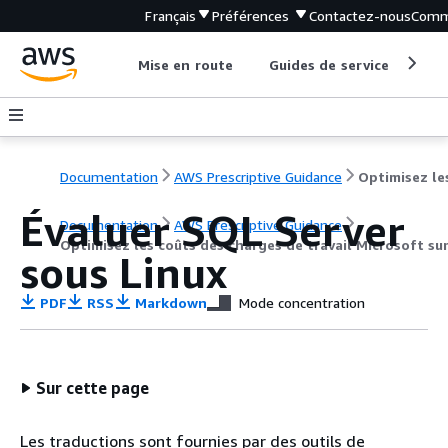
Français
Préférences
Contactez-nous
Comm
Mise en route
Guides de service
Out
Documentation
AWS Prescriptive Guidance
Évaluer SQL Server
Documentation
AWS Prescriptive Guidance
Optimisez les coûts des charges de travail Microsoft su
sous Linux
PDF
RSS
Markdown
Mode concentration
Sur cette page
Les traductions sont fournies par des outils de