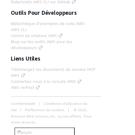
Didacticiels AWS CLI sur GitHub
Outils Pour Développeurs
Bibliothèque d'exemples de code AWS
AWS CLI
Centre de créateur AWS
Blog sur les outils AWS pour les
développeurs
Liens Utiles
Téléchargez les documents du serveur MCP
AWS
Connectez-vous à la console AWS
AWS re:Post
Confidentialité
Conditions d'utilisation du
site
Préférences de cookies
© 2026,
Amazon Web Services, Inc. ou ses affiliés. Tous
droits réservés.
Français