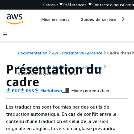
Français
Préférences
Contactez-nous
Comm
Mise en route
Guides de service
Out
Documentation
AWS Prescriptive Guidance
Présentation du
Documentation
AWS Prescriptive Guidance
Cadre d’analyse de résilience
cadre
PDF
RSS
Markdown
Mode concentration
Les traductions sont fournies par des outils de
traduction automatique. En cas de conflit entre le
contenu d'une traduction et celui de la version
originale en anglais, la version anglaise prévaudra.