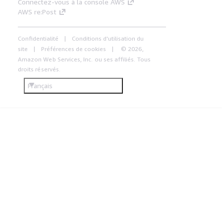
Connectez-vous à la console AWS
AWS re:Post
Confidentialité
Conditions d'utilisation du
site
Préférences de cookies
© 2026,
Amazon Web Services, Inc. ou ses affiliés. Tous
droits réservés.
Français