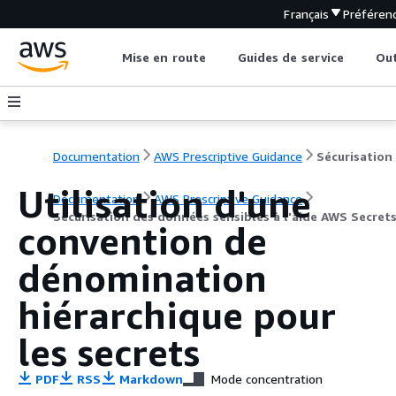
Français
Préféren
Mise en route
Guides de service
Out
Documentation
AWS Prescriptive Guidance
Utilisation d'une
Documentation
AWS Prescriptive Guidance
Sécurisation des données sensibles à l'aide AWS Secre
convention de
dénomination
hiérarchique pour
les secrets
PDF
RSS
Markdown
Mode concentration