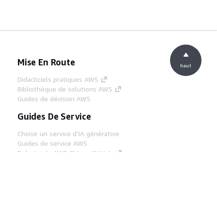
Mise En Route
haut
Didacticiels pratiques AWS
Bibliothèque de solutions AWS
Guides de décision AWS
Guides De Service
Choisir un service d'IA générative
Guides de service AWS
Didacticiels AWS CLI sur GitHub
Outils Pour Développeurs
Bibliothèque d'exemples de code AWS
AWS CLI
Centre de créateur AWS
Blog sur les outils AWS pour les