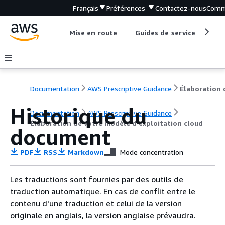
Français
Préférences
Contactez-nous
Comm
Mise en route
Guides de service
Out
Documentation
AWS Prescriptive Guidance
Historique du
Documentation
AWS Prescriptive Guidance
Élaboration de votre modèle d'exploitation cloud
document
PDF
RSS
Markdown
Mode concentration
Les traductions sont fournies par des outils de
traduction automatique. En cas de conflit entre le
contenu d'une traduction et celui de la version
originale en anglais, la version anglaise prévaudra.