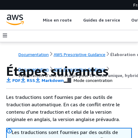
Fr
Mise en route
Guides de service
Out
Documentation
AWS Prescriptive Guidance
Étapes suivantes
Documentation
AWS Prescriptive Guidance
Élaboration d'une stratégie pour le cloud unique, hybri
PDF
RSS
Markdown
Mode concentration
Les traductions sont fournies par des outils de
traduction automatique. En cas de conflit entre le
contenu d'une traduction et celui de la version
originale en anglais, la version anglaise prévaudra.
Les traductions sont fournies par des outils de