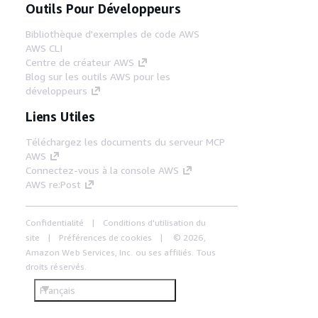
Outils Pour Développeurs
Bibliothèque d'exemples de code AWS
AWS CLI
Centre de créateur AWS
Blog sur les outils AWS pour les
développeurs
Liens Utiles
Téléchargez les documents du serveur MCP
AWS
Connectez-vous à la console AWS
AWS re:Post
Confidentialité
Conditions d'utilisation du
site
Préférences de cookies
© 2026,
Amazon Web Services, Inc. ou ses affiliés. Tous
droits réservés.
Français