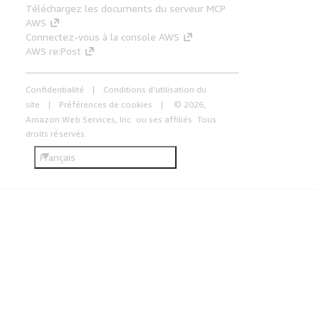
Téléchargez les documents du serveur MCP
AWS
Connectez-vous à la console AWS
AWS re:Post
Confidentialité
Conditions d'utilisation du
site
Préférences de cookies
© 2026,
Amazon Web Services, Inc. ou ses affiliés. Tous
droits réservés.
Français