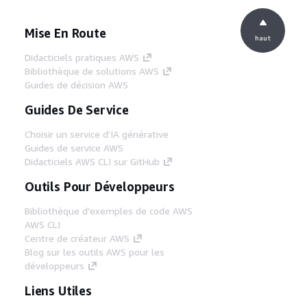
Mise En Route
haut
Didacticiels pratiques AWS
Bibliothèque de solutions AWS
Guides de décision AWS
Guides De Service
Choisir un service d'IA générative
Guides de service AWS
Didacticiels AWS CLI sur GitHub
Outils Pour Développeurs
Bibliothèque d'exemples de code AWS
AWS CLI
Centre de créateur AWS
Blog sur les outils AWS pour les
développeurs
Liens Utiles