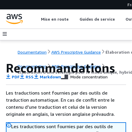
Fr
Mise en route
Guides de service
Out
Documentation
AWS Prescriptive Guidance
Recommandations
Documentation
AWS Prescriptive Guidance
Élaboration d'une stratégie pour le cloud unique, hybri
PDF
RSS
Markdown
Mode concentration
Les traductions sont fournies par des outils de
traduction automatique. En cas de conflit entre le
contenu d'une traduction et celui de la version
originale en anglais, la version anglaise prévaudra.
Les traductions sont fournies par des outils de