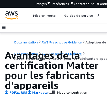
Français
Préférences
Contactez-nous
Comm
Mise en route
Guides de service
Out
Documentation
AWS Prescriptive Guidance
Avantages de la
Documentation
AWS Prescriptive Guidance
Adoption de la norme Matter pour les fabricants d'appa
certification Matter
pour les fabricants
d'appareils
PDF
RSS
Markdown
Mode concentration