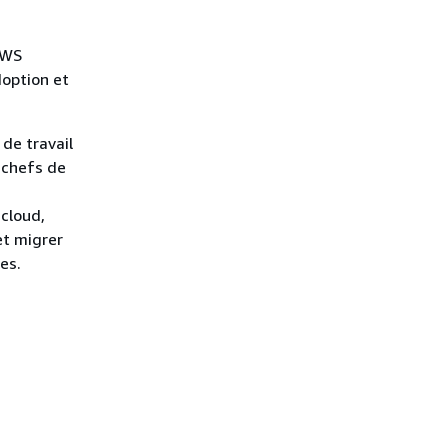
AWS
doption et
de travail
 chefs de
 cloud,
et migrer
es.