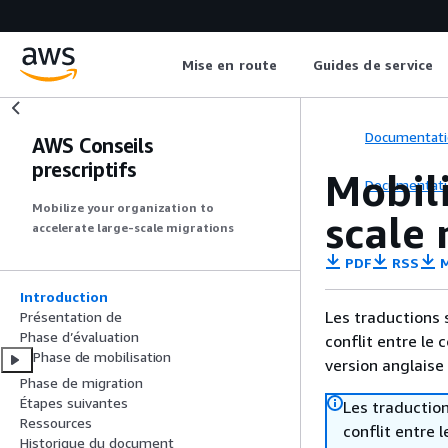
Mise en route
Guides de service
Documentati
AWS Conseils
prescriptifs
Mobili
Documentati
Mobilize your organization to
scale
accelerate large-scale migrations
PDF
RSS
M
Introduction
Les traductions 
Présentation de
Phase d’évaluation
conflit entre le 
Phase de mobilisation
version anglaise
Phase de migration
Étapes suivantes
Les traduction
Ressources
conflit entre 
Historique du document