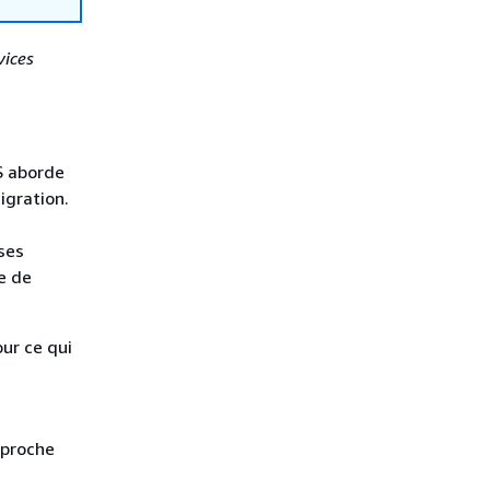
vices
S aborde
igration.
ases
e de
ur ce qui
pproche