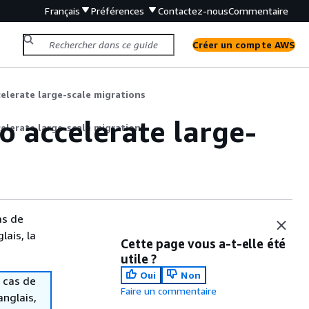
Français
Préférences
Contactez-nous
Commentaire
Créer un compte AWS
elerate large-scale migrations
o accelerate large-
elerate large-scale migrations
as de
lais, la
Cette page vous a-t-elle été
utile ?
Oui
Non
 cas de
Faire un commentaire
anglais,