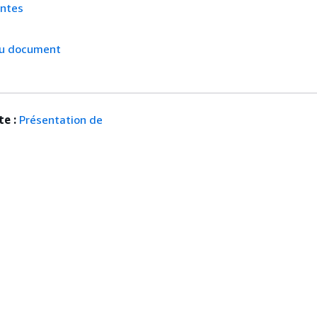
antes
du document
e :
Présentation de