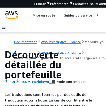
Français
Préférences
Contactez-nous
Comm
Mise en route
Guides de service
Out
Documentation
AWS Prescriptive Guidance
Découverte
Documentation
AWS Prescriptive Guidance
Mobilize your organization to accelerate large-scale mi
détaillée du
portefeuille
PDF
RSS
Markdown
Mode concentration
Les traductions sont fournies par des outils de
traduction automatique. En cas de conflit entre le
contenu d'une traduction et celui de la version