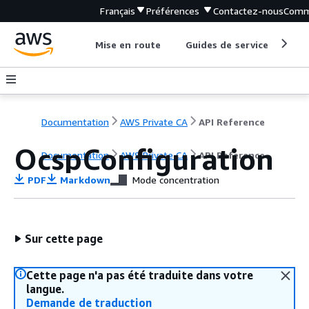
Français
Préférences
Contactez-nous
Comm
Mise en route
Guides de service
Out
Documentation
AWS Private CA
API Reference
OcspConfiguration
Documentation
AWS Private CA
API Reference
PDF
Markdown
Mode concentration
Sur cette page
Cette page n'a pas été traduite dans votre
langue.
Demande de traduction