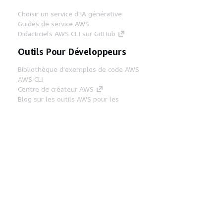
Choisir un service d'IA générative
Guides de service AWS
Didacticiels AWS CLI sur GitHub
Outils Pour Développeurs
Bibliothèque d'exemples de code AWS
AWS CLI
Centre de créateur AWS
Blog sur les outils AWS pour les
développeurs
Liens Utiles
Téléchargez les documents du serveur MCP
AWS
Connectez-vous à la console AWS
AWS re:Post
Confidentialité
Conditions d'utilisation du
site
Préférences de cookies
© 2026,
Amazon Web Services, Inc. ou ses affiliés. Tous