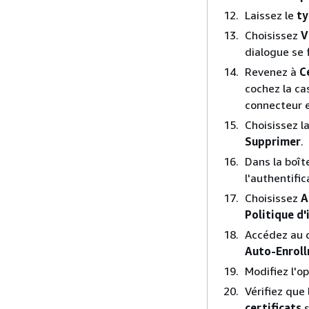
Laissez le
ty
Choisissez
V
dialogue se 
Revenez à
C
cochez la ca
connecteur e
Choisissez l
Supprimer
.
Dans la boît
l'authentifi
Choisissez
A
Politique d'
Accédez au 
Auto-Enrol
Modifiez l'o
Vérifiez que
certificats
s