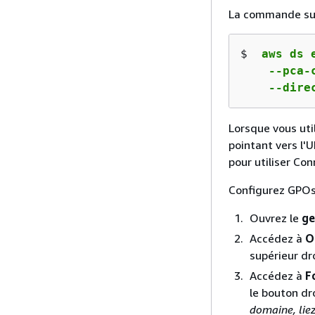
La commande sui
$ 
 aws ds 
    --pca-
    --dire
Lorsque vous uti
pointant vers l'
pour utiliser Co
Configurez GPOs
Ouvrez le
ge
Accédez à
O
supérieur dro
Accédez à
F
le bouton dr
domaine, liez-