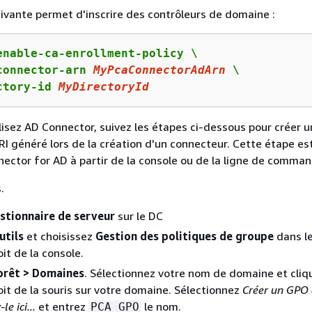
vante permet d'inscrire des contrôleurs de domaine :
enable-ca-enrollment-policy \

connector-arn 
MyPcaConnectorAdArn
 \

ctory-id 
MyDirectoryId
lisez AD Connector, suivez les étapes ci-dessous pour créer 
URI généré lors de la création d'un connecteur. Cette étape es
nnector for AD à partir de la console ou de la ligne de comma
.
stionnaire de serveur
sur le DC
utils
et choisissez
Gestion des politiques de groupe
dans le
it de la console.
orêt > Domaines
. Sélectionnez votre nom de domaine et cliq
oit de la souris sur votre domaine. Sélectionnez
Créer un GPO 
le ici...
et entrez
le nom.
PCA GPO