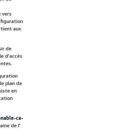
 vers
nfiguration
rtient aux
ir de
le d'accès
entes.
guration
le plan de
xiste en
cation
enable-ca-
ine de l'