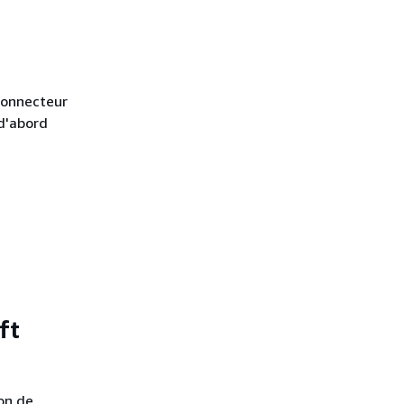
 connecteur
 d'abord
ft
on de