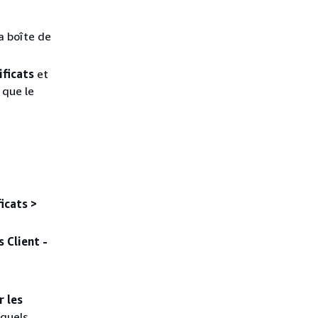
La boîte de
ificats
et
 que le
ficats >
 Client -
r les
quels.