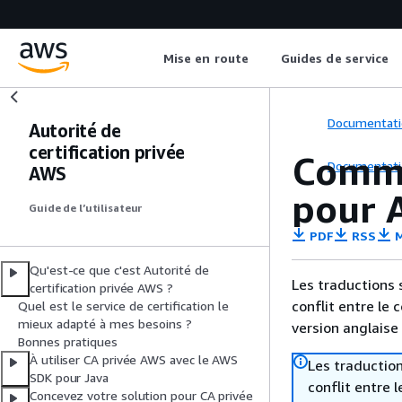
Mise en route
Guides de service
Documentati
Autorité de
certification privée
Comme
Documentati
AWS
pour A
Guide de l’utilisateur
PDF
RSS
M
Qu'est-ce que c'est Autorité de
Les traductions 
certification privée AWS ?
conflit entre le 
Quel est le service de certification le
mieux adapté à mes besoins ?
version anglaise
Bonnes pratiques
À utiliser CA privée AWS avec le AWS
Les traduction
SDK pour Java
conflit entre 
Concevez votre solution pour CA privée