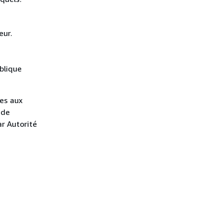
eur.
s
ublique
ves aux
 de
ar Autorité