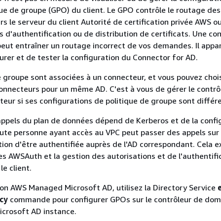
ique de groupe (GPO) du client. Le GPO contrôle le routage des
 le serveur du client Autorité de certification privée AWS ou
s d'authentification ou de distribution de certificats. Une co
eut entraîner un routage incorrect de vos demandes. Il appa
gurer et de tester la configuration du Connector for AD.
e groupe sont associées à un connecteur, et vous pouvez chois
connecteurs pour un même AD. C'est à vous de gérer le contrô
eur si ses configurations de politique de groupe sont différ
appels du plan de données dépend de Kerberos et de la confi
ute personne ayant accès au VPC peut passer des appels sur 
ion d'être authentifiée auprès de l'AD correspondant. Cela e
es AWSAuth et la gestion des autorisations et de l'authentifi
e client.
ation AWS Managed Microsoft AD, utilisez la Directory Service
cy
commande pour configurer GPOs sur le contrôleur de doma
rosoft AD instance.