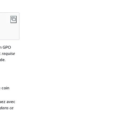
un GPO
t
requise
nde.
 coin
uez avec
dans ce