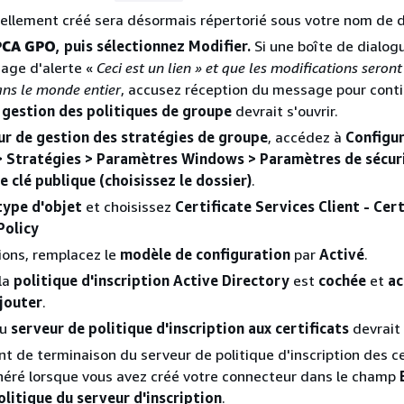
ellement créé sera désormais répertorié sous votre nom de 
PCA GPO
, puis sélectionnez Modifier.
Si une boîte de dialog
age d'alerte «
Ceci est un lien » et que les modifications seront
ns le monde entier
, accusez réception du message pour conti
 gestion des politiques de groupe
devrait s'ouvrir.
ur de gestion des stratégies de groupe
, accédez à
Configu
> Stratégies > Paramètres Windows > Paramètres de sécur
e clé publique (choisissez le dossier)
.
type d'objet
et choisissez
Certificate Services Client - Cert
Policy
ions, remplacez le
modèle de configuration
par
Activé
.
 la
politique d'inscription Active Directory
est
cochée
et
ac
jouter
.
du
serveur de politique d'inscription aux certificats
devrait 
int de terminaison du serveur de politique d'inscription des ce
néré lorsque vous avez créé votre connecteur dans le champ
politique du serveur d'inscription
.