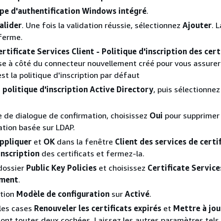
pe d'authentification
Windows intégré
.
alider
. Une fois la validation réussie, sélectionnez
Ajouter
. 
ferme.
ertificate Services Client - Politique d'inscription des cert
se à côté du connecteur nouvellement créé pour vous assurer
st la politique d'inscription par défaut
a
politique d'inscription Active Directory
, puis sélectionnez
e de dialogue de confirmation, choisissez
Oui
pour supprimer
cation basée sur LDAP.
ppliquer
et
OK
dans la fenêtre
Client des services de certi
inscription
des certificats et fermez-la.
dossier
Public Key Policies
et choisissez
Certificate Services
lment
.
ption
Modèle de configuration
sur
Activé
.
 les cases
Renouveler les certificats expirés
et
Mettre à jou
ont toutes deux cochées. Laissez les autres paramètres tels 