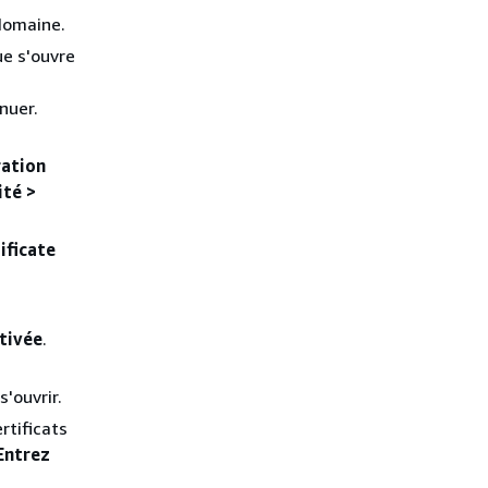
domaine.
ue s'ouvre
nuer.
ration
ité >
ificate
tivée
.
s'ouvrir.
rtificats
Entrez