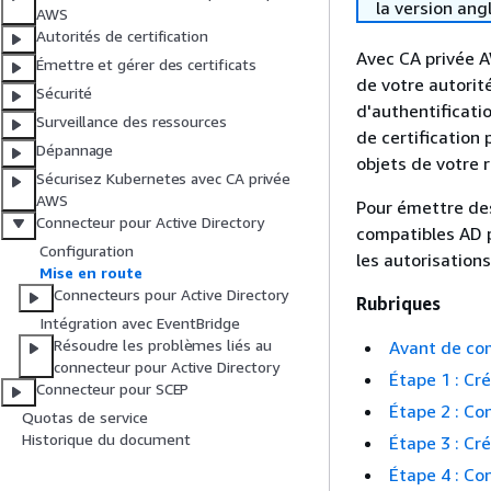
la version ang
AWS
Autorités de certification
Avec CA privée A
Émettre et gérer des certificats
de votre autorité
Sécurité
d'authentificati
Surveillance des ressources
de certification
Dépannage
objets de votre 
Sécurisez Kubernetes avec CA privée
AWS
Pour émettre des
Connecteur pour Active Directory
compatibles AD p
Configuration
les autorisation
Mise en route
Connecteurs pour Active Directory
Rubriques
Intégration avec EventBridge
Résoudre les problèmes liés au
Avant de c
connecteur pour Active Directory
Étape 1 : Cr
Connecteur pour SCEP
Étape 2 : Co
Quotas de service
Historique du document
Étape 3 : Cr
Étape 4 : Co