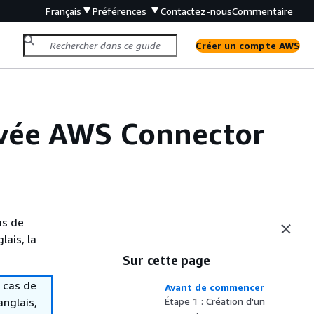
Français
Préférences
Contactez-nous
Commentaire
Créer un compte AWS
ivée AWS Connector
as de
lais, la
Sur cette page
 cas de
Avant de commencer
anglais,
Étape 1 : Création d'un