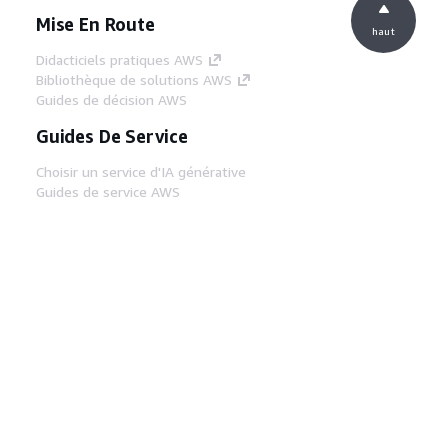
Mise En Route
haut
Didacticiels pratiques AWS
Bibliothèque de solutions AWS
Guides de décision AWS
Guides De Service
Choisir un service d'IA générative
Guides de service AWS
Didacticiels AWS CLI sur GitHub
Outils Pour Développeurs
Bibliothèque d'exemples de code AWS
AWS CLI
Centre de créateur AWS
Blog sur les outils AWS pour les
développeurs
Liens Utiles
Téléchargez les documents du serveur MCP