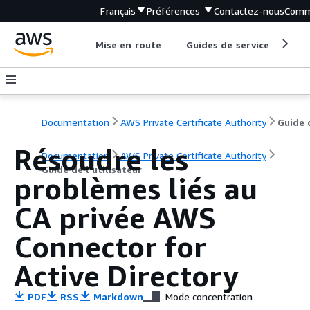
Français
Préférences
Contactez-nous
Comm
Mise en route
Guides de service
Out
Documentation
AWS Private Certificate Authority
Résoudre les
Documentation
AWS Private Certificate Authority
Guide de l’utilisateur
problèmes liés au
CA privée AWS
Connector for
Active Directory
PDF
RSS
Markdown
Mode concentration