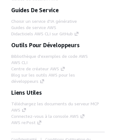
Guides De Service
Choisir un service d'IA générative
Guides de service AWS
Didacticiels AWS CLI sur GitHub
Outils Pour Développeurs
Bibliothèque d'exemples de code AWS
AWS CLI
Centre de créateur AWS
Blog sur les outils AWS pour les
développeurs
Liens Utiles
Téléchargez les documents du serveur MCP
AWS
Connectez-vous à la console AWS
AWS re:Post
Confidentialité
Conditions d'utilisation du