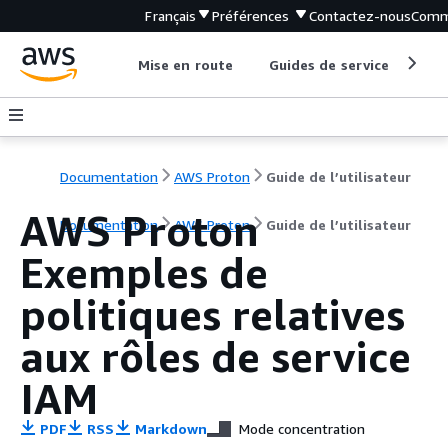
Français
Préférences
Contactez-nous
Comm
Mise en route
Guides de service
Out
Documentation
AWS Proton
Guide de l’utilisateur
AWS Proton
Documentation
AWS Proton
Guide de l’utilisateur
Exemples de
politiques relatives
aux rôles de service
IAM
PDF
RSS
Markdown
Mode concentration