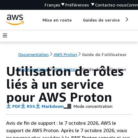
Français
Préférences
Contactez-nous
Comm
Mise en route
Guides de service
Out
Documentation
AWS Proton
Guide de l’utilisateur
Utilisation de rôles
Documentation
AWS Proton
Guide de l’utilisateur
liés à un service
pour AWS Proton
PDF
RSS
Markdown
Mode concentration
Avis de fin de support : le 7 octobre 2026, AWS le
support de AWS Proton. Après le 7 octobre 2026, vous
ne pourrez plus accéder à la AWS Proton console ni aux