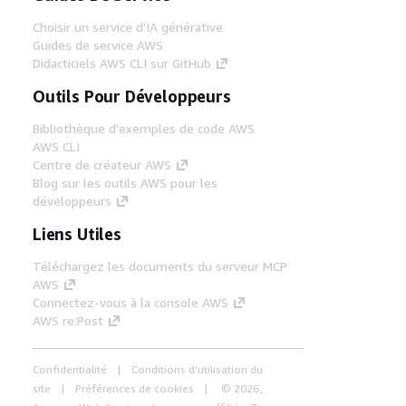
Choisir un service d'IA générative
Guides de service AWS
Didacticiels AWS CLI sur GitHub
Outils Pour Développeurs
Bibliothèque d'exemples de code AWS
AWS CLI
Centre de créateur AWS
Blog sur les outils AWS pour les
développeurs
Liens Utiles
Téléchargez les documents du serveur MCP
AWS
Connectez-vous à la console AWS
AWS re:Post
Confidentialité
Conditions d'utilisation du
site
Préférences de cookies
© 2026,