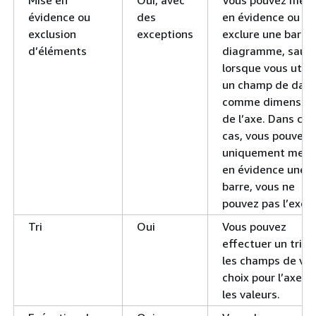
Mise en
Oui, avec
Vous pouvez mett
évidence ou
des
en évidence ou
exclusion
exceptions
exclure une barre
d’éléments
diagramme, sauf
lorsque vous utili
un champ de date
comme dimensio
de l’axe. Dans ce
cas, vous pouvez
uniquement mett
en évidence une
barre, vous ne
pouvez pas l’exclu
Tri
Oui
Vous pouvez
effectuer un tri su
les champs de vot
choix pour l’axe et
les valeurs.