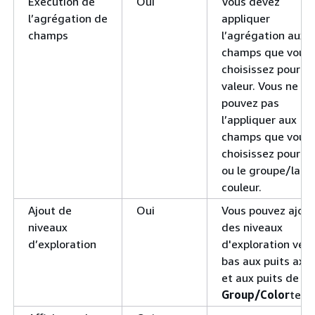
Exécution de
Oui
Vous devez
l’agrégation de
appliquer
champs
l’agrégation aux
champs que vous
choisissez pour la
valeur. Vous ne
pouvez pas
l’appliquer aux
champs que vous
choisissez pour l’
ou le groupe/la
couleur.
Ajout de
Oui
Vous pouvez ajout
niveaux
des niveaux
d’exploration
d'exploration vers
bas aux puits axi
et aux puits de
Group/Color
terra