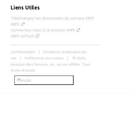
Liens Utiles
Téléchargez les documents du serveur MCP
AWS
Connectez-vous à la console AWS
AWS re:Post
Confidentialité
Conditions d'utilisation du
site
Préférences de cookies
© 2026,
Amazon Web Services, Inc. ou ses affiliés. Tous
droits réservés.
Français