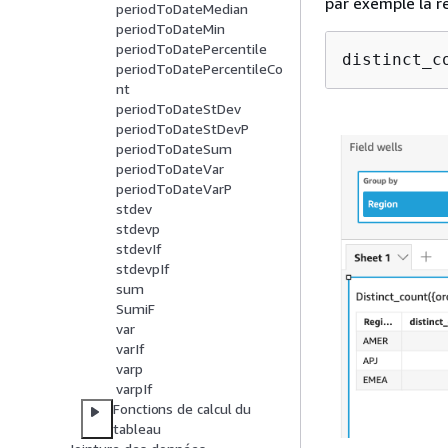
par exemple la r
periodToDateMedian
periodToDateMin
periodToDatePercentile
distinct_c
periodToDatePercentileCo
nt
periodToDateStDev
periodToDateStDevP
periodToDateSum
periodToDateVar
periodToDateVarP
stdev
stdevp
stdevIf
stdevpIf
sum
SumiF
var
varIf
varp
varpIf
Fonctions de calcul du
tableau