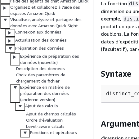
l'aide des agents de chat Amazon Quick
La fonction
dis
Organisez et collaborez à l'aide des
dimension ou une
espaces Amazon Quick
exemple,
disti
Visualisez, analysez et partagez des
données avec Amazon Quick Sight
produit uniques 
Connexion aux données
doublons. La fo
Actualisation des données
dates d'expéditi
Préparation des données
(facultatif), par
Expérience de préparation des
données (nouvelle)
Description des données
Syntaxe
Choix des paramètres de
chargement de fichier
Expérience en matière de
distinct_c
préparation des données
(ancienne version)
Ajout des calculs
Ajout de champs calculés
Ordre d’évaluation
Argument
Level-aware calculs
Fonctions et opérateurs
dimension or me