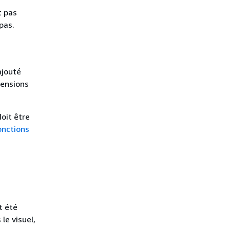
t pas
pas.
ajouté
ensions
oit être
onctions
t été
le visuel,