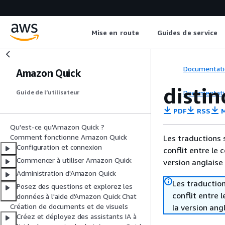
Mise en route
Guides de service
Documentati
Amazon Quick
distin
Documentati
Guide de l’utilisateur
PDF
RSS
M
Qu'est-ce qu'Amazon Quick ?
Comment fonctionne Amazon Quick
Les traductions 
Configuration et connexion
conflit entre le 
Commencer à utiliser Amazon Quick
version anglaise
Administration d'Amazon Quick
Les traduction
Posez des questions et explorez les
conflit entre 
données à l'aide d'Amazon Quick Chat
Création de documents et de visuels
la version ang
Créez et déployez des assistants IA à