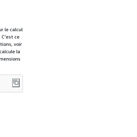
r le calcul
 C'est ce
ions, voir
calcule la
imensions