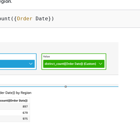
égion.
ount(
{
Order
 Date})