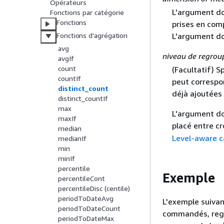
Opérateurs
L'argument do
Fonctions par catégorie
Fonctions
prises en comp
L'argument do
Fonctions d’agrégation
avg
niveau de regro
avgIf
count
(Facultatif) S
countIf
peut corresp
distinct_count
déjà ajoutées 
distinct_countIf
max
L'argument do
maxIf
placé entre c
median
Level-aware c
medianIf
min
minIf
percentile
Exemple
percentileCont
percentileDisc (centile)
periodToDateAvg
L'exemple suivan
periodToDateCount
commandés, regro
periodToDateMax