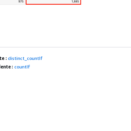
e :
distinct_countIf
ente :
countIf