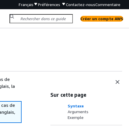
Français
Préférences
Contactez-nous
Commentaire
Créer un compte AWS
as de
lais, la
Sur cette page
 cas de
Syntaxe
anglais,
Arguments
Exemple