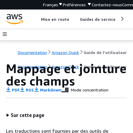
Français
Préférences
Contactez-nous
Comm
Mise en route
Guides de service
Out
Documentation
Amazon Quick
Guide de l’utilisateur
Mappage et jointure
Documentation
Amazon Quick
Guide de l’utilisateur
des champs
PDF
RSS
Markdown
Mode concentration
Sur cette page
Les traductions sont fournies par des outils de