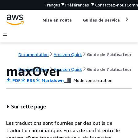
Français
Préférences
Contactez-nous
Comm
Mise en route
Guides de service
Out
Documentation
Amazon Quick
Guide de l’utilisateur
maxOver
Documentation
Amazon Quick
Guide de l’utilisateur
PDF
RSS
Markdown
Mode concentration
Sur cette page
Les traductions sont fournies par des outils de
traduction automatique. En cas de conflit entre le
contenu d'une traduction et celui de la version