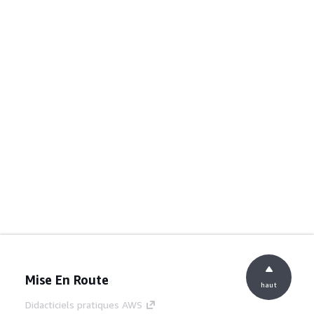
Mise En Route
haut
Didacticiels pratiques AWS