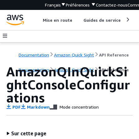
Français
Préférences
Contactez-nous
Comm
Mise en route
Guides de service
Out
Documentation
Amazon Quick Sight
API Reference
AmazonQInQuickSi
Documentation
Amazon Quick Sight
API Reference
ghtConsoleConfigur
ations
PDF
Markdown
Mode concentration
Sur cette page