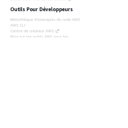
Outils Pour Développeurs
Bibliothèque d'exemples de code AWS
AWS CLI
Centre de créateur AWS
Blog sur les outils AWS pour les
développeurs
Liens Utiles
Téléchargez les documents du serveur MCP
AWS
Connectez-vous à la console AWS
AWS re:Post
Confidentialité
Conditions d'utilisation du
site
Préférences de cookies
© 2026,
Amazon Web Services, Inc. ou ses affiliés. Tous
droits réservés.
Français