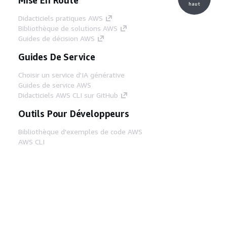
haut
Didacticiels pratiques AWS
Bibliothèque de solutions AWS
Guides de décision AWS
Guides De Service
Choisir un service d'IA générative
Guides de service AWS
Didacticiels AWS CLI sur GitHub
Outils Pour Développeurs
Bibliothèque d'exemples de code AWS
AWS CLI
Centre de créateur AWS
Blog sur les outils AWS pour les
développeurs
Liens Utiles
Téléchargez les documents du serveur MCP
AWS