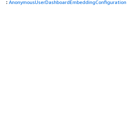
:
AnonymousUserDashboardEmbeddingConfiguration