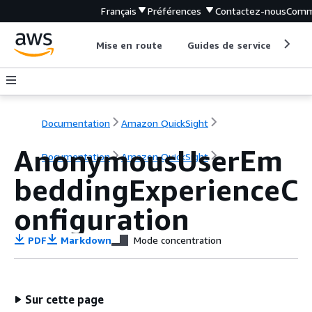
Français
Préférences
Contactez-nous
Comm
Mise en route
Guides de service
Out
Documentation
Amazon QuickSight
AnonymousUserEm
Documentation
Amazon QuickSight
beddingExperienceC
onfiguration
PDF
Markdown
Mode concentration
Sur cette page