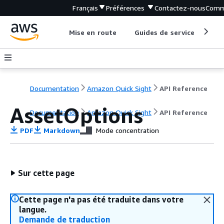
Français
Préférences
Contactez-nous
Comm
Mise en route
Guides de service
Out
Documentation
Amazon Quick Sight
API Reference
AssetOptions
Documentation
Amazon Quick Sight
API Reference
PDF
Markdown
Mode concentration
Sur cette page
Cette page n'a pas été traduite dans votre
langue.
Demande de traduction