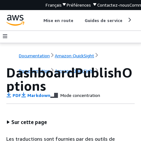
Français
Préférences
Contactez-nous
Comm
Mise en route
Guides de service
Out
Documentation
Amazon QuickSight
DashboardPublishO
Documentation
Amazon QuickSight
ptions
PDF
Markdown
Mode concentration
Sur cette page
Les traductions sont fournies par des outils de