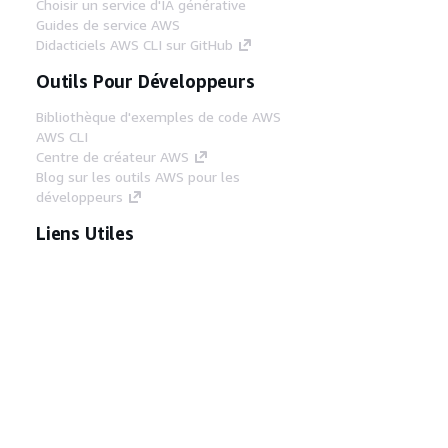
Choisir un service d'IA générative
Guides de service AWS
Didacticiels AWS CLI sur GitHub
Outils Pour Développeurs
Bibliothèque d'exemples de code AWS
AWS CLI
Centre de créateur AWS
Blog sur les outils AWS pour les
développeurs
Liens Utiles
Téléchargez les documents du serveur MCP
AWS
Connectez-vous à la console AWS
AWS re:Post
Confidentialité
Conditions d'utilisation du
site
Préférences de cookies
© 2026,
Amazon Web Services, Inc. ou ses affiliés. Tous
droits réservés.