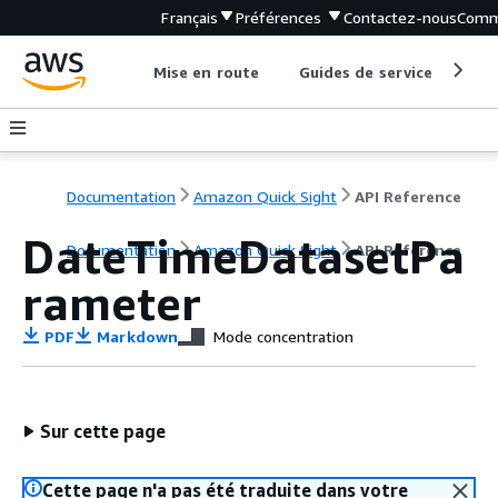
Français
Préférences
Contactez-nous
Comm
Mise en route
Guides de service
Out
Documentation
Amazon Quick Sight
API Reference
DateTimeDatasetPa
Documentation
Amazon Quick Sight
API Reference
rameter
PDF
Markdown
Mode concentration
Sur cette page
Cette page n'a pas été traduite dans votre