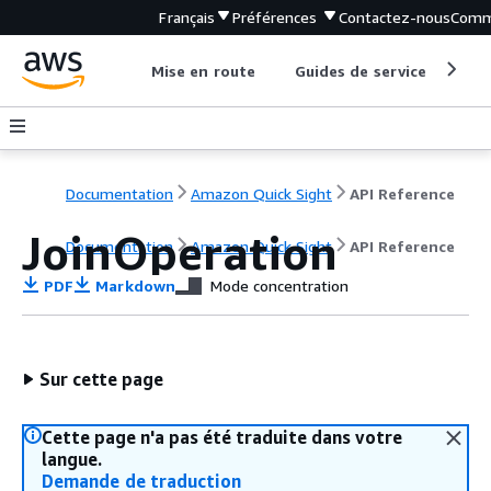
Français
Préférences
Contactez-nous
Comm
Mise en route
Guides de service
Out
Documentation
Amazon Quick Sight
API Reference
JoinOperation
Documentation
Amazon Quick Sight
API Reference
PDF
Markdown
Mode concentration
Sur cette page
Cette page n'a pas été traduite dans votre
langue.
Demande de traduction