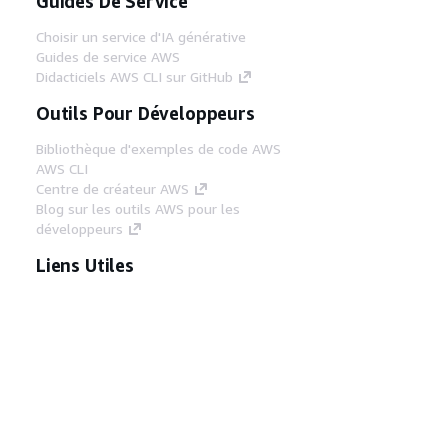
Guides De Service
Choisir un service d'IA générative
Guides de service AWS
Didacticiels AWS CLI sur GitHub
Outils Pour Développeurs
Bibliothèque d'exemples de code AWS
AWS CLI
Centre de créateur AWS
Blog sur les outils AWS pour les
développeurs
Liens Utiles
Téléchargez les documents du serveur MCP
AWS
Connectez-vous à la console AWS
AWS re:Post
Confidentialité
Conditions d'utilisation du
site
Préférences de cookies
© 2026,