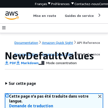
Français
Préférences
Contactez-nous
Comm
Mise en route
Guides de service
Out
Documentation
Amazon Quick Sight
API Reference
NewDefaultValues
Documentation
Amazon Quick Sight
API Reference
PDF
Markdown
Mode concentration
Sur cette page
Cette page n'a pas été traduite dans votre
langue.
Demande de traduction