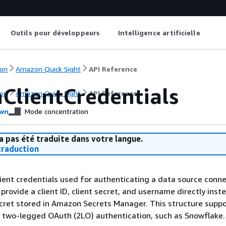
Outils pour développeurs
Intelligence artificielle
on
Amazon Quick Sight
API Reference
ClientCredentials
on
Amazon Quick Sight
API Reference
wn
Mode concentration
a pas été traduite dans votre langue.
raduction
ient credentials used for authenticating a data source conne
 provide a client ID, client secret, and username directly inst
cret stored in Amazon Secrets Manager. This structure supp
e two-legged OAuth (2LO) authentication, such as Snowflake.