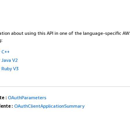
tion about using this API in one of the language-specific A
g:
 C++
 Java V2
 Ruby V3
e :
OAuthParameters
ente :
OAuthClientApplicationSummary