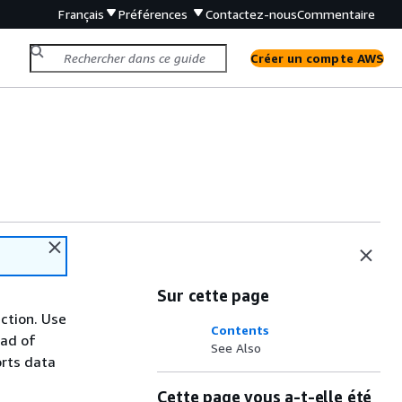
Français
Préférences
Contactez-nous
Commentaire
Créer un compte AWS
Sur cette page
ction. Use
Contents
ead of
See Also
orts data
Cette page vous a-t-elle été