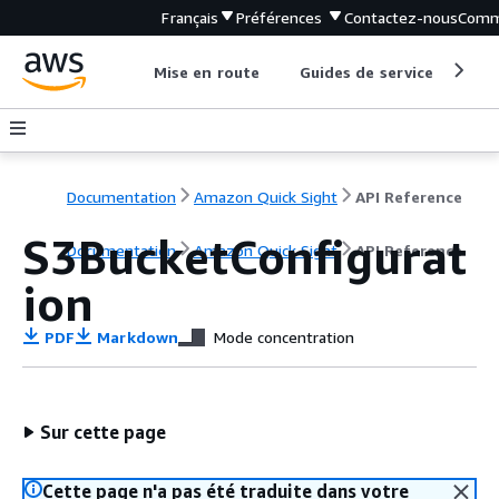
Français
Préférences
Contactez-nous
Comm
Mise en route
Guides de service
Out
Documentation
Amazon Quick Sight
API Reference
S3BucketConfigurat
Documentation
Amazon Quick Sight
API Reference
ion
PDF
Markdown
Mode concentration
Sur cette page
Cette page n'a pas été traduite dans votre