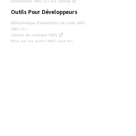
Didacticiels AWS CLI sur GitHub
Outils Pour Développeurs
Bibliothèque d'exemples de code AWS
AWS CLI
Centre de créateur AWS
Blog sur les outils AWS pour les
développeurs
Liens Utiles
Téléchargez les documents du serveur MCP
AWS
Connectez-vous à la console AWS
AWS re:Post
Confidentialité
Conditions d'utilisation du
site
Préférences de cookies
© 2026,
Amazon Web Services, Inc. ou ses affiliés. Tous
droits réservés.
Français