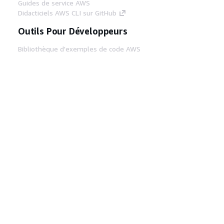
Guides de service AWS
Didacticiels AWS CLI sur GitHub
Outils Pour Développeurs
Bibliothèque d'exemples de code AWS
AWS CLI
Centre de créateur AWS
Blog sur les outils AWS pour les
développeurs
Liens Utiles
Téléchargez les documents du serveur MCP
AWS
Connectez-vous à la console AWS
AWS re:Post
Confidentialité
Conditions d'utilisation du
site
Préférences de cookies
© 2026,
Amazon Web Services, Inc. ou ses affiliés. Tous
droits réservés.