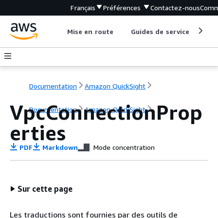
Français
Préférences
Contactez-nous
Comm
Mise en route
Guides de service
Out
Documentation
Amazon QuickSight
VpcConnectionProp
Documentation
Amazon QuickSight
erties
PDF
Markdown
Mode concentration
Sur cette page
Les traductions sont fournies par des outils de