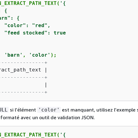
N_EXTRACT_PATH_TEXT(
'
{
: 
{
arn": 
{
  "color": "red",

  "feed stocked": true

, 
'barn'
, 
'color'
);
---------------+
ract_path_text 
|
---------------+
               
|
---------------+
si l’élément
est manquant, utilisez l’exemple 
ULL
'color'
formaté avec un outil de validation JSON.
N_EXTRACT_PATH_TEXT(
'
{