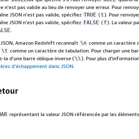
 n’est pas valide au lieu de renvoyer une erreur. Pour renvoy
aîne JSON n’est pas valide, spécifiez
(
). Pour renvoye
TRUE
t
haîne JSON n’est pas valide, spécifiez
(
). La valeur pa
FALSE
f
.
ALSE
 JSON, Amazon Redshift reconnaît
comme un caractère 
\n
t
comme un caractère de tabulation. Pour charger une bar
\t
-la d’une barre oblique inverse (
). Pour plus d'information
\\
tères d’échappement dans JSON
.
etour
représentant la valeur JSON référencée par les élément
HAR