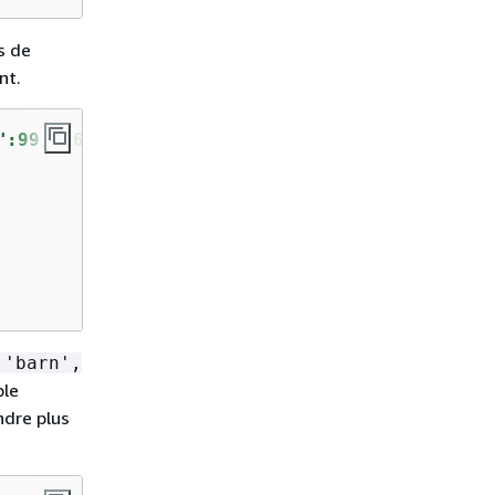
s de
nt.
":99,"f6":"star"}'
,
'f4'
, 
'f6'
,
true
);
 'barn',
ple
ndre plus