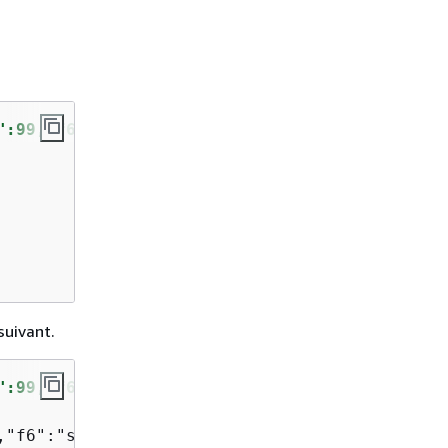
":99,"f6":"star"}}'
,
'f4'
, 
'f6'
);
suivant.
":99,"f6":"star"}'
,
'f4'
, 
'f6'
);
,"f6":"star"}