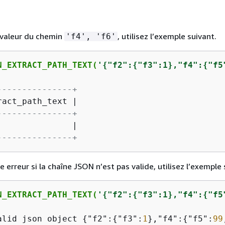
 valeur du chemin
, utilisez l’exemple suivant.
'f4', 'f6'
N_EXTRACT_PATH_TEXT(
'
{
"f2":
{
"f3":1},"f4":
{
"f5
---------------+
ract_path_text 
|
---------------+
               
|
---------------+
 erreur si la chaîne JSON n’est pas valide, utilisez l’exemple 
N_EXTRACT_PATH_TEXT(
'
{
"f2":
{
"f3":1},"f4":
{
"f5
alid json object 
{
"f2":
{
"f3":
1
},"f4":
{
"f5":
99