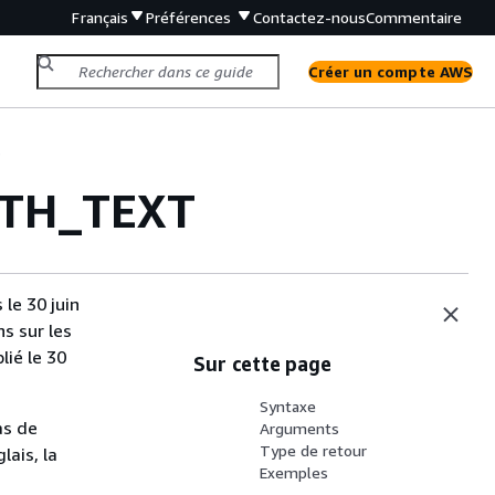
Français
Préférences
Contactez-nous
Commentaire
Créer un compte AWS
s
ATH_TEXT
s
le 30 juin
s sur les
lié le 30
Sur cette page
Syntaxe
as de
Arguments
Type de retour
lais, la
Exemples