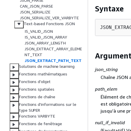
JSON_PARSE
CAN_JSON_PARSE
Syntaxe
JSON_SERIALIZE
JSON_SERIALIZE_VER_VARBYTE
Text-based Fonctions JSON
JSON_EXTRA
IS_VALID_JSON
IS_VALID_JSON_ARRAY
JSON_ARRAY_LENGTH
JSON_EXTRACT_ARRAY_ELEME
Argument
NT_TEXT
JSON_EXTRACT_PATH_TEXT
Solutions de machine learning
json_string
Fonctions mathématiques
Chaîne JSON a
Fonctions d’objet
path_elem
Fonctions spatiales
Élément de ch
Fonctions de chaîne
est obligatoi
Fonctions d’informations sur le
type SUPER
jusqu’à une p
Fonctions VARBYTE
null_if_invalid
Fonctions de fenêtrage
(Facultatif) V