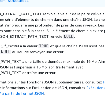
emi-structurées
.
N_EXTRACT_PATH_TEXT renvoie la valeur de la paire clé-vale
une série d’éléments de chemin dans une chaîne JSON. Le ch
t s’imbriquer à une profondeur de près de cinq niveaux. Le
s sont sensible à la casse. Si un élément de chemin n’existe
, JSON_EXTRACT_PATH_TEXT renvoie
.
NULL
l_if_invalid
a la valeur
et que la chaîne JSON n’est pas 
TRUE
e
au lieu de renvoyer une erreur.
NULL
TH_TEXT a une taille de données maximale de 16 Mo. Ainsi
JSON est supérieur à 16 Mo, son traitement avec
ATH_TEXT entraîne une erreur.
rmations sur les fonctions JSON supplémentaires, consultez
F
 d’informations sur l’utilisation de JSON, consultez
Exécution 
à partir du format JSON
.