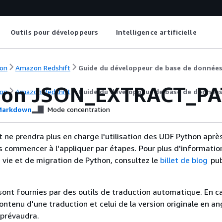
Outils pour développeurs
Intelligence artificielle
on
Amazon Redshift
Guide du développeur de base de donnée
ion JSON_EXTRACT_P
on
Amazon Redshift
Guide du développeur de base de donnée
arkdown
Mode concentration
ne prendra plus en charge l'utilisation des UDF Python après 
s commencer à l'appliquer par étapes. Pour plus d'information
e vie et de migration de Python, consultez le
billet de blog
pub
sont fournies par des outils de traduction automatique. En c
contenu d'une traduction et celui de la version originale en ang
 prévaudra.