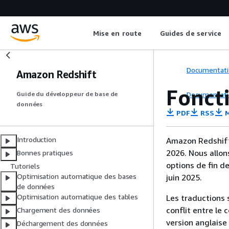
Mise en route
Guides de service
Documentati
Amazon Redshift
Fonct
Documentati
Guide du développeur de base de
données
PDF
RSS
M
Introduction
Amazon Redshift 
2026. Nous allon
Bonnes pratiques
options de fin d
Tutoriels
Optimisation automatique des bases
juin 2025.
de données
Optimisation automatique des tables
Les traductions 
conflit entre le 
Chargement des données
version anglaise
Déchargement des données