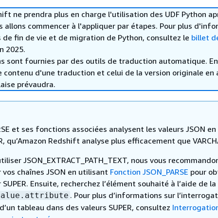
t ne prendra plus en charge l'utilisation des UDF Python ap
s allons commencer à l'appliquer par étapes. Pour plus d'inf
s de fin de vie et de migration de Python, consultez le
billet d
in 2025.
s sont fournies par des outils de traduction automatique. En
le contenu d'une traduction et celui de la version originale en 
laise prévaudra.
E et ses fonctions associées analysent les valeurs JSON en
, qu’Amazon Redshift analyse plus efficacement que VARCH
’utiliser JSON_EXTRACT_PATH_TEXT, nous vous recommando
r vos chaînes JSON en utilisant
Fonction JSON_PARSE
pour ob
 SUPER. Ensuite, recherchez l’élément souhaité à l’aide de la
. Pour plus d’informations sur l’interroga
value.attribute
d’un tableau dans des valeurs SUPER, consultez
Interrogatio