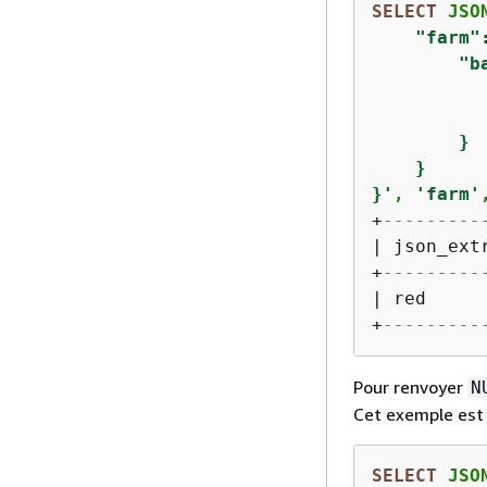
SELECT
 JSO
    "farm"
        "b
          
          
        }

    }

}'
, 
'farm'
+
---------
|
 json_ext
+
---------
|
 red     
+
---------
Pour renvoyer
N
Cet exemple est 
SELECT
 JSO