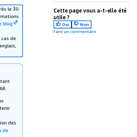
rès le 30
Cette page vous a-t-elle été
ormations
utile ?
e blog
Oui
Non
Faire un commentaire
 cas de
anglais,
 tant
AR.
ns
tenir
tion des
n de