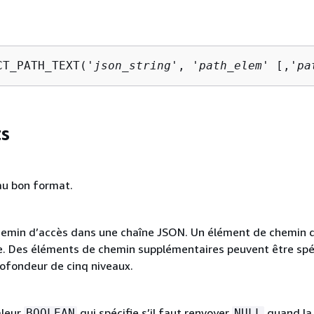
CT_PATH_TEXT('
json_string
', '
path_elem
' [,'
pa
s
u bon format.
emin d’accès dans une chaîne JSON. Un élément de chemin 
re. Des éléments de chemin supplémentaires peuvent être spéc
rofondeur de cinq niveaux.
aleur
qui spécifie s’il faut renvoyer
quand la
BOOLEAN
NULL