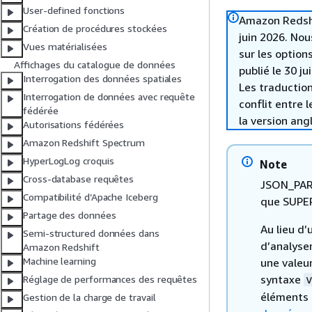
User-defined fonctions
Amazon Redshif
Création de procédures stockées
juin 2026. Nou
Vues matérialisées
sur les option
Affichages du catalogue de données
publié le 30 ju
Interrogation des données spatiales
Les traduction
Interrogation de données avec requête
conflit entre 
fédérée
la version ang
Autorisations fédérées
Amazon Redshift Spectrum
HyperLogLog croquis
Note
Cross-database requêtes
JSON_PARS
Compatibilité d’Apache Iceberg
que SUPER
Partage des données
Au lieu d
Semi-structured données dans
d’analyse
Amazon Redshift
Machine learning
une valeur
syntaxe
Réglage de performances des requêtes
éléments 
Gestion de la charge de travail