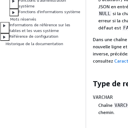
Fonctions d’administration
système
JSON en entrée
Fonctions d’informations système
si la ch
NULL
Mots réservés
erreur si la c
Informations de référence sur les
défaut est
F
tables et les vues système
Référence de configuration
Dans une chaîne
Historique de la documentation
nouvelle ligne e
inverse, précédez
consultez
Carac
Type de r
VARCHAR
Chaîne
VARC
chemin.