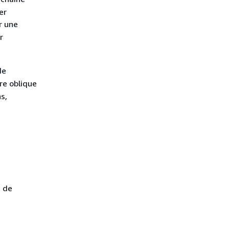
er
r une
r
de
re oblique
s,
s de