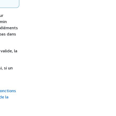
ur
emin
s éléments
 pas dans
valide, la
, si un
onctions
de la