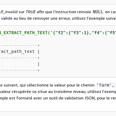
if_invalid
sur
TRUE
afin que l’instruction renvoie
en ca
NULL
alide au lieu de renvoyer une erreur, utilisez l’exemple suiva
N_EXTRACT_PATH_TEXT(
'
{
"f2":
{
"f3":1},"f4":
{
"f5
---------------+
ract_path_text 
|
---------------+
|
---------------+
e suivant, qui sélectionne la valeur pour le chemin
'farm',
 valeur récupérée se situe au troisième niveau, utilisez l’exem
mple est formaté avec un outil de validation JSON, pour le re