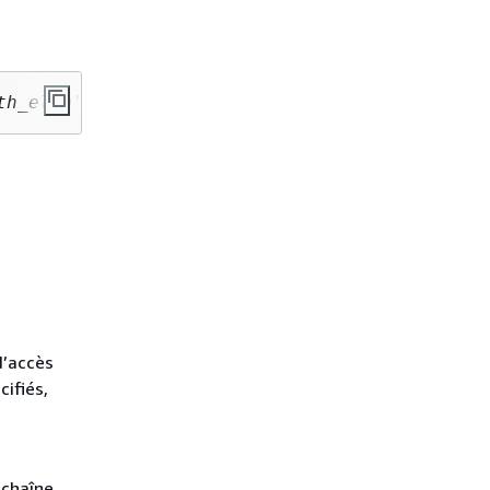
th_elem
'[, …] ] [, 
null_if_invalid
 ] )
d’accès
ifiés,
 chaîne