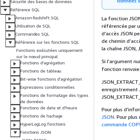
données s
Sécurité des bases de données
Référence SQL
Amazon Redshift SQL
La fonction JSO
référencée par 
Utilisation de SQL
d’accès JSON peu
Commandes SQL
de chemin d’accè
Référence sur les fonctions SQL
la chaîne JSON
Fonctions exécutées uniquement
sur le nœud principal
Si l’argument
nul
Fonctions d’agrégation
fonction renvoi
Fonctions de tableau
Bit-wise fonctions d'agrégation
JSON_EXTRACT_PA
Expressions conditionnelles
enregistrement 
Fonctions de formatage des types
JSON_EXTRACT_P
de données
Fonctions de date et d’heure
Pour plus d’info
Fonctions de hachage
JSON
. Pour plus
commande COPY 
HyperLogLog fonctions
Fonctions JSON