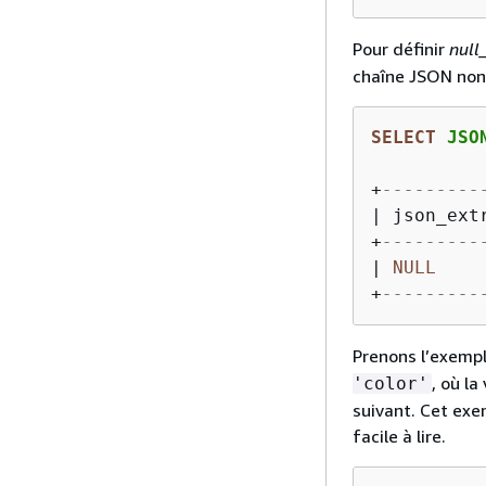
Pour définir
null_
chaîne JSON non v
SELECT
 JSO
+
---------
|
 json_ext
+
---------
|
NULL
+
---------
Prenons l’exempl
, où la
'color'
suivant. Cet exe
facile à lire.