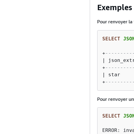
Exemples
Pour renvoyer la
SELECT
 JSO
+
---------
|
 json_ext
+
---------
|
 star    
+
---------
Pour renvoyer une
SELECT
 JSO
ERROR: inv