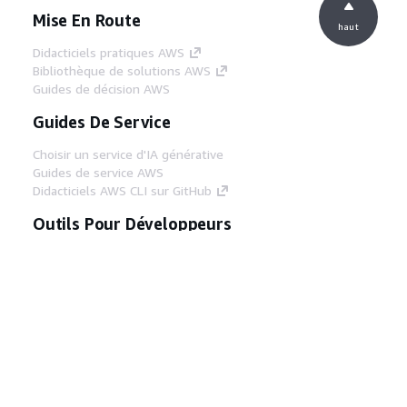
Mise En Route
haut
Didacticiels pratiques AWS
Bibliothèque de solutions AWS
Guides de décision AWS
Guides De Service
Choisir un service d'IA générative
Guides de service AWS
Didacticiels AWS CLI sur GitHub
Outils Pour Développeurs
Bibliothèque d'exemples de code AWS
AWS CLI
Centre de créateur AWS
Blog sur les outils AWS pour les
développeurs
Liens Utiles
Téléchargez les documents du serveur MCP