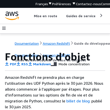
Français
Préférences
Contactez-nous
Comm
Mise en route
Guides de service
Out
Documentation
Amazon Redshift
Fonctions d’objet
Documentation
Amazon Redshift
Guide du développeur de base de données
PDF
RSS
Markdown
Mode concentration
Amazon Redshift ne prendra plus en charge
l'utilisation des UDF Python après le 30 juin 2026. Nous
allons commencer à l'appliquer par étapes. Pour plus
d'informations sur les options de fin de vie et de
migration de Python, consultez le
billet de blog
publié
le 30 juin 2025.