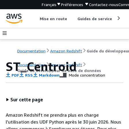
Français
Préférences
Contactez-nous
Comm
Mise en route
Guides de service
Out
Documentation
Amazon Redshift
ST_Centroid
Documentation
Amazon Redshift
Guide du développeur de base de données
PDF
RSS
Markdown
Mode concentration
Sur cette page
Amazon Redshift ne prendra plus en charge
l'utilisation des UDF Python après le 30 juin 2026. Nous
allons commencer à l'appliquer par étapes. Pour plus