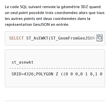
Le code SQL suivant renvoie la géométrie 3DZ quand
un seul point possède trois coordonnées alors que tous
les autres points ont deux coordonnées dans la
représentation GeoJSON en entrée.
SELECT
 ST_AsEWKT(ST_GeomFromGeoJSON(
'
{
"ty
 st_asewkt  

-----------------------------------------
 SRID=4326;POLYGON Z ((0 0 0,0 1 8,1 0 0,