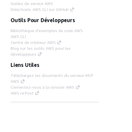
Guides de service AWS
Didacticiels AWS CLI sur GitHub
Outils Pour Développeurs
Bibliothèque d'exemples de code AWS
AWS CLI
Centre de créateur AWS
Blog sur les outils AWS pour les
développeurs
Liens Utiles
Téléchargez les documents du serveur MCP
AWS
Connectez-vous à la console AWS
AWS re:Post
Confidentialité
Conditions d'utilisation du
site
Préférences de cookies
© 2026,
Amazon Web Services, Inc. ou ses affiliés. Tous
droits réservés.