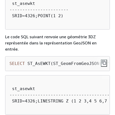
 st_asewkt       

-----------------------

 SRID=4326;POINT(1 2)

Le code SQL suivant renvoie une géométrie 3DZ
représentée dans la représentation GeoJSON en
entrée.
SELECT
 ST_AsEWKT(ST_GeomFromGeoJSON(
'
{
"ty
 st_asewkt  

------------------------------------------
 SRID=4326;LINESTRING Z (1 2 3,4 5 6,7 8 9