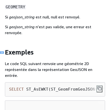
GEOMETRY
Si
geojson_string
est null, null est renvoyé.
Si
geojson_string
n’est pas valide, une erreur est
renvoyée.
Exemples
Le code SQL suivant renvoie une géométrie 2D
représentée dans la représentation GeoJSON en
entrée.
SELECT
 ST_AsEWKT(ST_GeomFromGeoJSON(
'
{
"ty