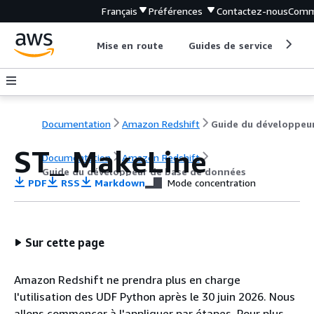
Français
Préférences
Contactez-nous
Comm
Mise en route
Guides de service
Out
Documentation
Amazon Redshift
ST_ MakeLine
Documentation
Amazon Redshift
Guide du développeur de base de données
PDF
RSS
Markdown
Mode concentration
Sur cette page
Amazon Redshift ne prendra plus en charge
l'utilisation des UDF Python après le 30 juin 2026. Nous
allons commencer à l'appliquer par étapes. Pour plus