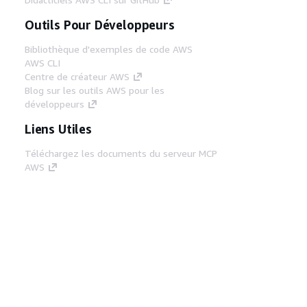
Outils Pour Développeurs
Bibliothèque d'exemples de code AWS
AWS CLI
Centre de créateur AWS
Blog sur les outils AWS pour les
développeurs
Liens Utiles
Téléchargez les documents du serveur MCP
AWS
Connectez-vous à la console AWS
AWS re:Post
Confidentialité
Conditions d'utilisation du
site
Préférences de cookies
© 2026,
Amazon Web Services, Inc. ou ses affiliés. Tous
droits réservés.
Français