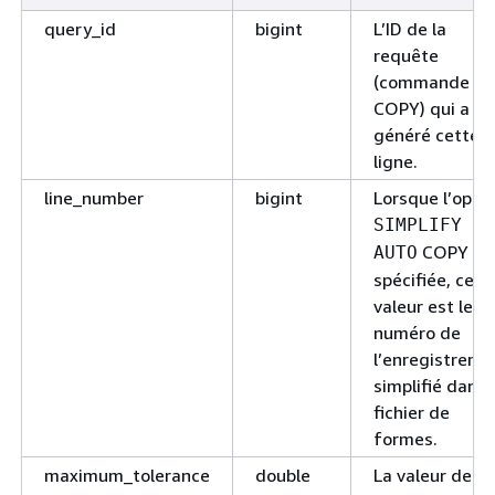
query_id
bigint
L’ID de la
requête
(commande
COPY) qui a
généré cette
ligne.
line_number
bigint
Lorsque l’opti
SIMPLIFY
COPY es
AUTO
spécifiée, cett
valeur est le
numéro de
l’enregistreme
simplifié dans 
fichier de
formes.
maximum_tolerance
double
La valeur de