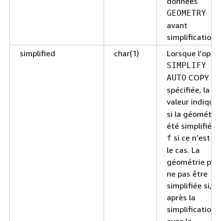
données
GEOMETRY
avant
simplification.
simplified
char(1)
Lorsque l’opti
SIMPLIFY
COPY es
AUTO
spécifiée, la
valeur indique
si la géométrie
été simplifiée 
si ce n’est p
f
le cas. La
géométrie peu
ne pas être
simplifiée si,
après la
simplification