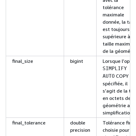
avec la
tolérance
maximale
donnée, la tail
est toujours
supérieure à la
taille maximal
de la géométri
final_size
bigint
Lorsque l’opti
SIMPLIFY
COPY es
AUTO
spécifiée, il
s’agit de la tai
en octets de la
géométrie apr
simplification.
final_tolerance
double
Tolérance fina
precision
choisie pour la