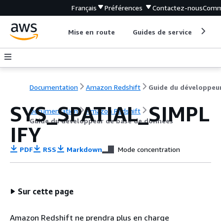
Français
Préférences
Contactez-nous
Comm
Mise en route
Guides de service
Out
Documentation
Amazon Redshift
SYS_SPATIAL_SIMPL
Documentation
Amazon Redshift
Guide du développeur de base de données
IFY
PDF
RSS
Markdown
Mode concentration
Sur cette page
Amazon Redshift ne prendra plus en charge