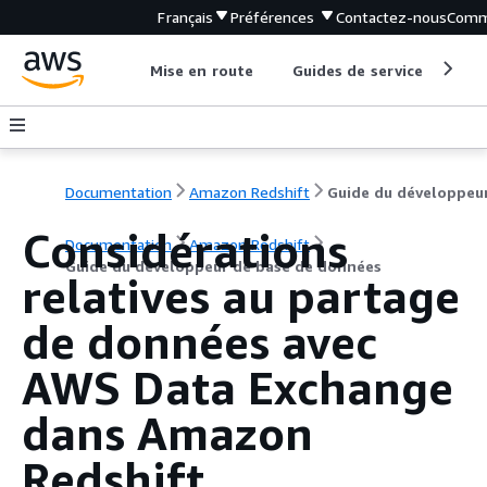
Français
Préférences
Contactez-nous
Comm
Mise en route
Guides de service
Out
Documentation
Amazon Redshift
Considérations
Documentation
Amazon Redshift
Guide du développeur de base de données
relatives au partage
de données avec
AWS Data Exchange
dans Amazon
Redshift