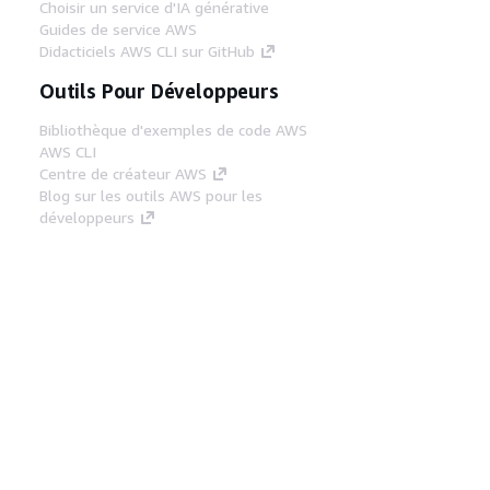
Choisir un service d'IA générative
Guides de service AWS
Didacticiels AWS CLI sur GitHub
Outils Pour Développeurs
Bibliothèque d'exemples de code AWS
AWS CLI
Centre de créateur AWS
Blog sur les outils AWS pour les
développeurs
Liens Utiles
Téléchargez les documents du serveur MCP
AWS
Connectez-vous à la console AWS
AWS re:Post
Confidentialité
Conditions d'utilisation du
site
Préférences de cookies
© 2026,
Amazon Web Services, Inc. ou ses affiliés. Tous
droits réservés.