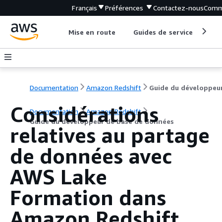
Français
Préférences
Contactez-nous
Comm
Mise en route
Guides de service
Out
Documentation
Amazon Redshift
Considérations
Documentation
Amazon Redshift
Guide du développeur de base de données
relatives au partage
de données avec
AWS Lake
Formation dans
Amazon Redshift