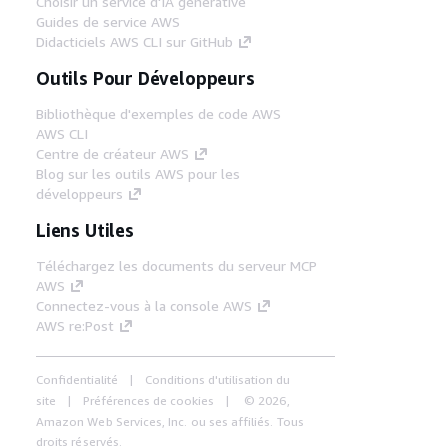
Choisir un service d'IA générative
Guides de service AWS
Didacticiels AWS CLI sur GitHub
Outils Pour Développeurs
Bibliothèque d'exemples de code AWS
AWS CLI
Centre de créateur AWS
Blog sur les outils AWS pour les
développeurs
Liens Utiles
Téléchargez les documents du serveur MCP
AWS
Connectez-vous à la console AWS
AWS re:Post
Confidentialité
Conditions d'utilisation du
site
Préférences de cookies
© 2026,
Amazon Web Services, Inc. ou ses affiliés. Tous
droits réservés.