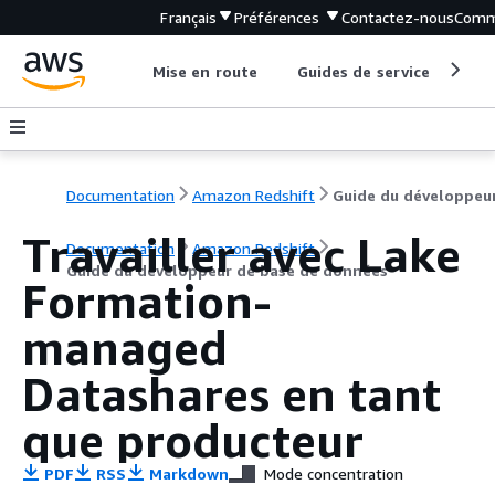
Français
Préférences
Contactez-nous
Comm
Mise en route
Guides de service
Out
Documentation
Amazon Redshift
Travailler avec Lake
Documentation
Amazon Redshift
Guide du développeur de base de données
Formation-
managed
Datashares en tant
que producteur
PDF
RSS
Markdown
Mode concentration