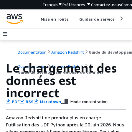
Français
Préférences
Contactez-nous
Comm
Mise en route
Guides de service
Out
Documentation
Amazon Redshift
Le chargement des
Documentation
Amazon Redshift
Guide du développeur de base de données
données est
incorrect
PDF
RSS
Markdown
Mode concentration
Amazon Redshift ne prendra plus en charge
l'utilisation des UDF Python après le 30 juin 2026. Nous
allons commencer à l'appliquer par étapes. Pour plus