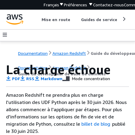
Français
Préférences
Contactez-nous
Comm
Mise en route
Guides de service
Out
Documentation
Amazon Redshift
La charge échoue
Documentation
Amazon Redshift
Guide du développeur de base de données
PDF
RSS
Markdown
Mode concentration
Amazon Redshift ne prendra plus en charge
l'utilisation des UDF Python après le 30 juin 2026. Nous
allons commencer à l'appliquer par étapes. Pour plus
d'informations sur les options de fin de vie et de
migration de Python, consultez le
billet de blog
publié
le 30 juin 2025.