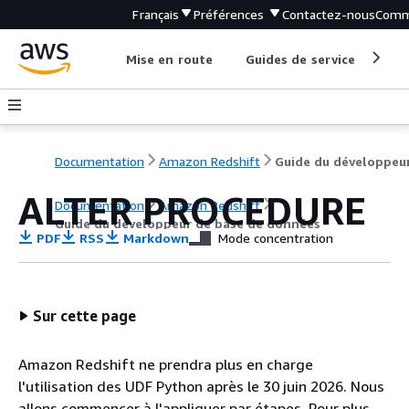
Français
Préférences
Contactez-nous
Comm
Mise en route
Guides de service
Out
Documentation
Amazon Redshift
ALTER PROCEDURE
Documentation
Amazon Redshift
Guide du développeur de base de données
PDF
RSS
Markdown
Mode concentration
Sur cette page
Amazon Redshift ne prendra plus en charge
l'utilisation des UDF Python après le 30 juin 2026. Nous
allons commencer à l'appliquer par étapes. Pour plus