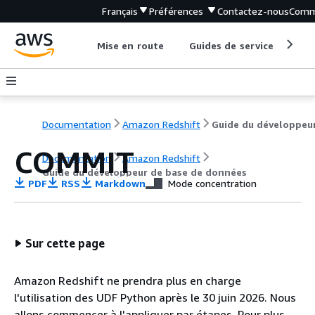
Français
Préférences
Contactez-nous
Comm
Mise en route
Guides de service
Out
Documentation
Amazon Redshift
COMMIT
Documentation
Amazon Redshift
Guide du développeur de base de données
PDF
RSS
Markdown
Mode concentration
Sur cette page
Amazon Redshift ne prendra plus en charge
l'utilisation des UDF Python après le 30 juin 2026. Nous
allons commencer à l'appliquer par étapes. Pour plus