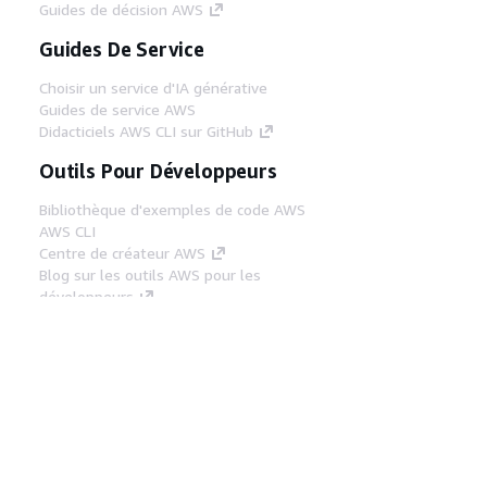
Guides de décision AWS
Guides De Service
Choisir un service d'IA générative
Guides de service AWS
Didacticiels AWS CLI sur GitHub
Outils Pour Développeurs
Bibliothèque d'exemples de code AWS
AWS CLI
Centre de créateur AWS
Blog sur les outils AWS pour les
développeurs
Liens Utiles
Téléchargez les documents du serveur MCP
AWS
Connectez-vous à la console AWS
AWS re:Post