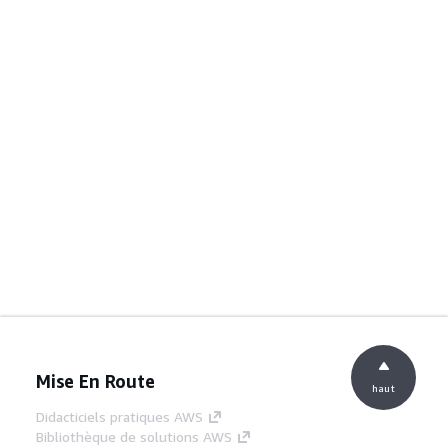
Mise En Route
haut
Didacticiels pratiques AWS
Bibliothèque de solutions AWS