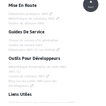
Mise En Route
haut
Didacticiels pratiques AWS
Bibliothèque de solutions AWS
Guides de décision AWS
Guides De Service
Choisir un service d'IA générative
Guides de service AWS
Didacticiels AWS CLI sur GitHub
Outils Pour Développeurs
Bibliothèque d'exemples de code AWS
AWS CLI
Centre de créateur AWS
Blog sur les outils AWS pour les
développeurs
Liens Utiles
Téléchargez les documents du serveur MCP