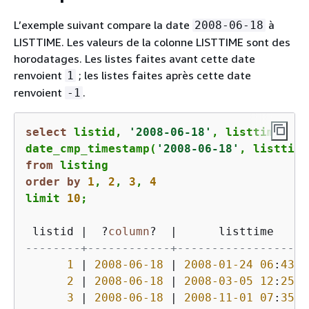
L’exemple suivant compare la date
à
2008-06-18
LISTTIME. Les valeurs de la colonne LISTTIME sont des
horodatages. Les listes faites avant cette date
renvoient
; les listes faites après cette date
1
renvoient
.
-1
select
 listid, 
'2008-06-18'
, listtime,

date_cmp_timestamp(
'2008-06-18'
from
order
by
1
, 
2
, 
3
, 
4
limit 
10
;
 listid 
|
  ?
column
?  
|
      listtime     
--------+------------+-------------------
1
|
2008
-06
-18
|
2008
-01
-24
06
:
43
:
2
2
|
2008
-06
-18
|
2008
-03
-05
12
:
25
:
2
3
|
2008
-06
-18
|
2008
-11
-01
07
:
35
:
3