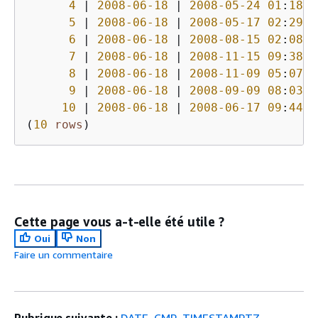
4
|
2008
-06
-18
|
2008
-05
-24
01
:
18
:
3
5
|
2008
-06
-18
|
2008
-05
-17
02
:
29
:
1
6
|
2008
-06
-18
|
2008
-08
-15
02
:
08
:
1
7
|
2008
-06
-18
|
2008
-11
-15
09
:
38
:
1
8
|
2008
-06
-18
|
2008
-11
-09
05
:
07
:
3
9
|
2008
-06
-18
|
2008
-09
-09
08
:
03
:
3
10
|
2008
-06
-18
|
2008
-06
-17
09
:
44
:
5
(
10
rows
)
Cette page vous a-t-elle été utile ?
Oui
Non
Faire un commentaire