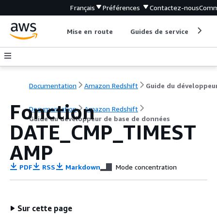
Français
Préférences
Contactez-nous
Comm
Mise en route
Guides de service
Out
Documentation
Amazon Redshift
Fonction
Documentation
Amazon Redshift
Guide du développeur de base de données
DATE_CMP_TIMEST
AMP
PDF
RSS
Markdown
Mode concentration
Sur cette page