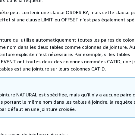
urs dans la requête.
ête peut contenir une clause ORDER BY, mais cette clause p
effet si une clause LIMIT ou OFFSET n’est pas également spéc
inture qui utilise automatiquement toutes les paires de colo
me nom dans les deux tables comme colonnes de jointure. A
ointure explicite n’est nécessaire. Par exemple, si les tables
EVENT ont toutes deux des colonnes nommées CATID, une jo
tables est une jointure sur leurs colonnes CATID.
jointure NATURAL est spécifiée, mais qu’il n’y a aucune paire 
s portant le même nom dans les tables à joindre, la requête 
par défaut en une jointure croisée.
 des types de jointure suivants :