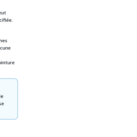
eut
ifiée.
nnes
ucune
inture
de
se