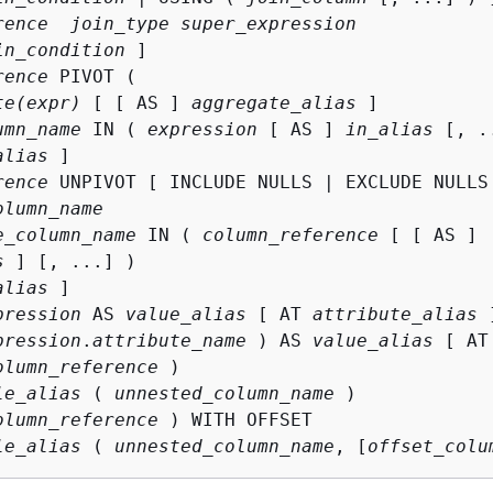
rence
join_type
super_expression
in_condition
rence
 PIVOT ( 

te(expr)
 [ [ AS ] 
aggregate_alias
 ]

umn_name
 IN ( 
expression
 [ AS ] 
in_alias
 [, .
alias
rence
 UNPIVOT [ INCLUDE NULLS | EXCLUDE NULLS 
olumn_name
e_column_name
 IN ( 
column_reference
 [ [ AS ]

s
 ] [, ...] )

alias
 ]

pression
 AS 
value_alias
 [ AT 
attribute_alias
 ]
pression
.
attribute_name
 ) AS 
value_alias
 [ AT
olumn_reference
 )

le_alias
 ( 
unnested_column_name
 )

olumn_reference
 ) WITH OFFSET

le_alias
 ( 
unnested_column_name
, [
offset_colu