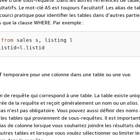
vée d’une sous-requête. Dans les autres références de table,
ultatifs. Le mot-clé AS est toujours facultatif. Les alias de ta
courci pratique pour identifier les tables dans d’autres parti
s que la clause WHERE. Par exemple :
 
from
listid=l.listid
f temporaire pour une colonne dans une table ou une vue.
n de requête qui correspond à une table. La table existe un
rée de la requête et reçoit généralement un nom ou un
alias
.
lias n’est pas obligatoire. Vous pouvez aussi définir des noms
les tables qui proviennent de sous-requêtes. Il est importan
as de colonne lorsque vous souhaitez joindre les résultats d
utres tables et lorsque vous voulez sélectionner ou limiter le