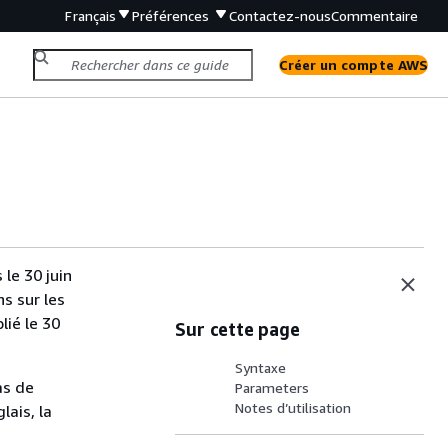
Français
Préférences
Contactez-nous
Commentaire
Créer un compte AWS
s
s
le 30 juin
s sur les
lié le 30
Sur cette page
Syntaxe
as de
Parameters
Notes d’utilisation
lais, la