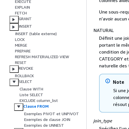
colonnes aille
EXECUTE
EXPLAIN
Une sous-requ
FETCH
n’avoir aucun 
GRANT
INSERT
NATURAL
INSERT (table externe)
Définit une jo
LOCK
portant le mê
MERGE
PREPARE
condition de j
REFRESH MATERIALIZED VIEW
CATEGORY et 
RESET
naturelle des 
REVOKE
ROLLBACK
SELECT
Note
Clause WITH
Si une 
Liste SELECT
colonne
EXCLUDE column_list
résout 
Clause FROM
Exemples PIVOT et UNPIVOT
Exemples de clause JOIN
join_type
Exemples de UNNEST
Spécifiez l’un