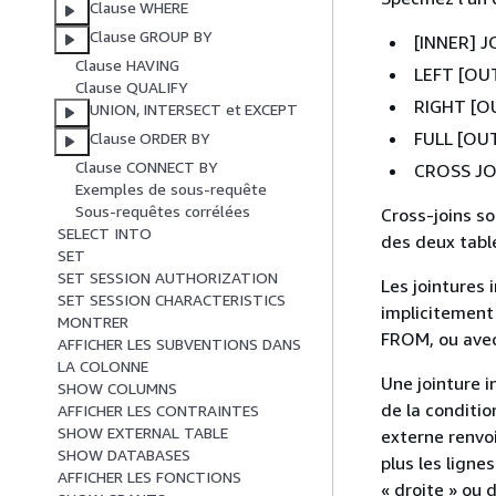
Clause WHERE
Clause GROUP BY
[INNER] J
Clause HAVING
LEFT [OU
Clause QUALIFY
RIGHT [O
UNION, INTERSECT et EXCEPT
FULL [OU
Clause ORDER BY
Clause CONNECT BY
CROSS JO
Exemples de sous-requête
Sous-requêtes corrélées
Cross-joins so
SELECT INTO
des deux tabl
SET
SET SESSION AUTHORIZATION
Les jointures 
SET SESSION CHARACTERISTICS
implicitement 
MONTRER
FROM, ou avec
AFFICHER LES SUBVENTIONS DANS
LA COLONNE
Une jointure 
SHOW COLUMNS
de la conditio
AFFICHER LES CONTRAINTES
SHOW EXTERNAL TABLE
externe renvoi
SHOW DATABASES
plus les ligne
AFFICHER LES FONCTIONS
« droite » ou 