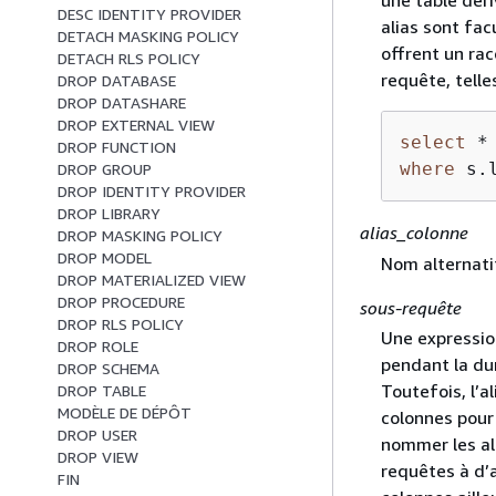
une table déri
DESC IDENTITY PROVIDER
alias sont fac
DETACH MASKING POLICY
offrent un rac
DETACH RLS POLICY
requête, telle
DROP DATABASE
DROP DATASHARE
DROP EXTERNAL VIEW
select
 *
DROP FUNCTION
where
 s.
DROP GROUP
DROP IDENTITY PROVIDER
DROP LIBRARY
alias_colonne
DROP MASKING POLICY
DROP MODEL
Nom alternati
DROP MATERIALIZED VIEW
DROP PROCEDURE
sous-requête
DROP RLS POLICY
Une expressio
DROP ROLE
pendant la du
DROP SCHEMA
Toutefois, l’a
DROP TABLE
MODÈLE DE DÉPÔT
colonnes pour 
DROP USER
nommer les ali
DROP VIEW
requêtes à d’a
FIN