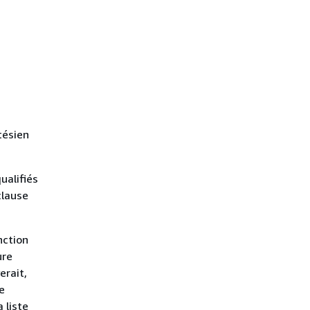
tésien
ualifiés
clause
nction
ure
erait,
e
 liste