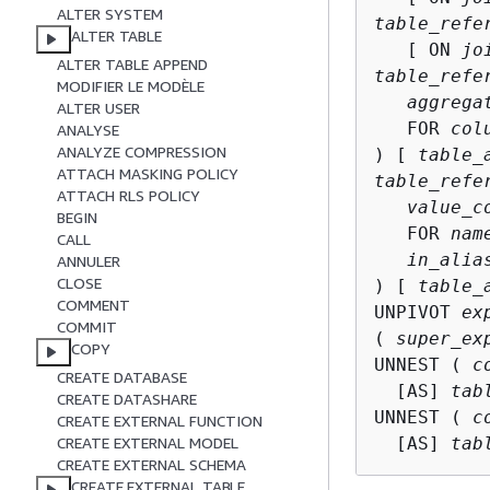
ALTER SYSTEM
table_refe
ALTER TABLE
   [ ON 
jo
ALTER TABLE APPEND
table_refe
MODIFIER LE MODÈLE
aggrega
ALTER USER
   FOR 
col
ANALYSE
ANALYZE COMPRESSION
) [ 
table_
ATTACH MASKING POLICY
table_refe
ATTACH RLS POLICY
value_c
BEGIN
   FOR 
nam
CALL
in_alia
ANNULER
CLOSE
) [ 
table_
COMMENT
UNPIVOT 
ex
COMMIT
( 
super_ex
COPY
UNNEST ( 
c
CREATE DATABASE
  [AS] 
tab
CREATE DATASHARE
UNNEST ( 
c
CREATE EXTERNAL FUNCTION
  [AS] 
tab
CREATE EXTERNAL MODEL
CREATE EXTERNAL SCHEMA
CREATE EXTERNAL TABLE