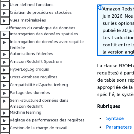
User-defined fonctions
Amazon Redshif
Création de procédures stockées
juin 2026. Nou
Vues matérialisées
sur les option
Affichages du catalogue de données
publié le 30 ju
Interrogation des données spatiales
Les traduction
Interrogation de données avec requête
conflit entre 
fédérée
la version ang
Autorisations fédérées
Amazon Redshift Spectrum
La clause FROM d
HyperLogLog croquis
requêtes) à part
Cross-database requêtes
de table sont rép
Compatibilité d’Apache Iceberg
appropriée de la
Partage des données
spécifié, le syst
Semi-structured données dans
Rubriques
Amazon Redshift
Machine learning
Syntaxe
Réglage de performances des requêtes
Parameters
Gestion de la charge de travail