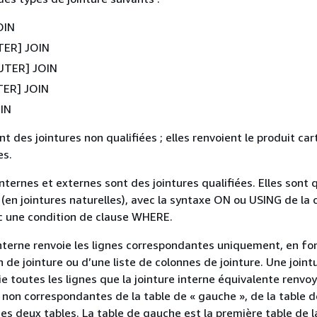
OIN
TER] JOIN
UTER] JOIN
TER] JOIN
IN
nt des jointures non qualifiées ; elles renvoient le produit car
es.
internes et externes sont des jointures qualifiées. Elles sont q
(en jointures naturelles), avec la syntaxe ON ou USING de la 
 une condition de clause WHERE.
interne renvoie les lignes correspondantes uniquement, en fo
n de jointure ou d’une liste de colonnes de jointure. Une joint
e toutes les lignes que la jointure interne équivalente renvoy
s non correspondantes de la table de « gauche », de la table d
des deux tables. La table de gauche est la première table de la