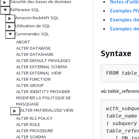
Notes d’util
Sécurité des bases de données
Référence SQL
Exemples P
Amazon Redshift SQL
Exemples de
Utilisation de SQL
Exemples d
Commandes SQL
ABORT
ALTER DATABASE
Syntaxe
ALTER DATASHARE
ALTER DEFAULT PRIVILEGES
ALTER EXTERNAL SCHEMA
FROM 
table
ALTER EXTERNAL VIEW
ALTER FUNCTION
ALTER GROUP
où
table_referen
ALTER IDENTITY PROVIDER
MODIFIER LA POLITIQUE DE
MASQUAGE
with_subqu
ALTER MATERIALIZED VIEW
table_name
ALTER RLS POLICY
( 
subquery
ALTER ROLE
table_refe
ALTER PROCEDURE
ALTER SCHEMA
   [ ON 
jo