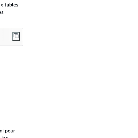
ux tables
es
ni pour