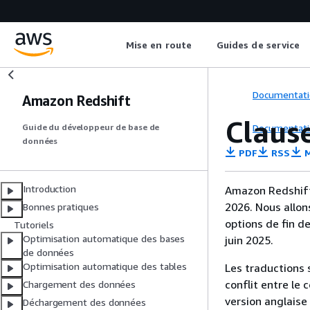
Mise en route
Guides de service
Documentati
Amazon Redshift
Claus
Documentati
Guide du développeur de base de
données
PDF
RSS
M
Introduction
Amazon Redshift 
2026. Nous allon
Bonnes pratiques
options de fin d
Tutoriels
Optimisation automatique des bases
juin 2025.
de données
Optimisation automatique des tables
Les traductions 
conflit entre le 
Chargement des données
version anglaise
Déchargement des données