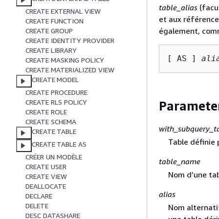
table_alias
(facu
CREATE EXTERNAL VIEW
et aux référence
CREATE FUNCTION
également, comm
CREATE GROUP
CREATE IDENTITY PROVIDER
CREATE LIBRARY
[ AS ] 
ali
CREATE MASKING POLICY
CREATE MATERIALIZED VIEW
CREATE MODEL
CREATE PROCEDURE
CREATE RLS POLICY
Paramete
CREATE ROLE
CREATE SCHEMA
with_subquery_
CREATE TABLE
Table définie
CREATE TABLE AS
CRÉER UN MODÈLE
table_name
CREATE USER
Nom d’une tab
CREATE VIEW
DEALLOCATE
alias
DECLARE
DELETE
Nom alternatif
DESC DATASHARE