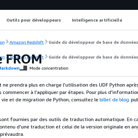
Outils pour développeurs
Intelligence artificielle
on
Amazon Redshift
Guide du développeur de base de donnée
e FROM
on
Amazon Redshift
Guide du développeur de base de donnée
arkdown
Mode concentration
ne prendra plus en charge l'utilisation des UDF Python après 
s commencer à l'appliquer par étapes. Pour plus d'information
e vie et de migration de Python, consultez le
billet de blog
pub
sont fournies par des outils de traduction automatique. En c
contenu d'une traduction et celui de la version originale en ang
 prévaudra.