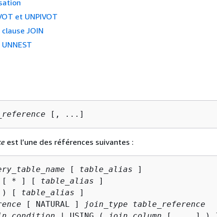
isation
IVOT et UNPIVOT
 clause JOIN
e UNNEST
_reference
 [, ...]
ce
est l’une des références suivantes :
ery_table_name
 [ 
table_alias
 [ * ] [ 
table_alias
 ]

 ) [ 
table_alias
rence
 [ NATURAL ] 
join_type table_reference
in_condition
 | USING ( 
join_column