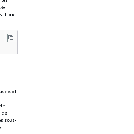
 les
ble
es d’une
iquement
 de
t de
es sous-
s