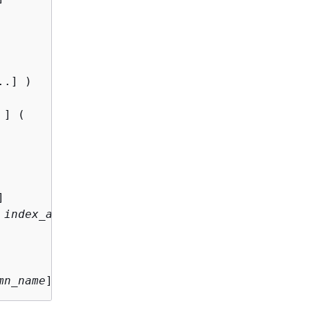
..] )

] ( 



 
index_alias
 ]

mn_name
] )